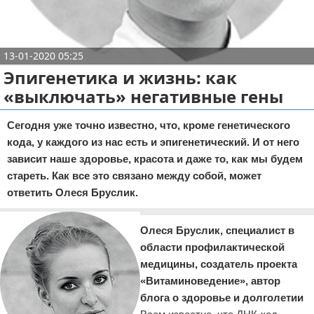
Отказ от ответственности
Кино и сериалы
Покупки
13-01-2020 05:25
Эпигенетика и жизнь: как
Мода и стиль
«выключать» негативные гены
Сегодня уже точно известно, что, кроме генетического
кода, у каждого из нас есть и эпигенетический. И от него
зависит наше здоровье, красота и даже то, как мы будем
стареть. Как все это связано между собой, может
ответить Олеся Бруслик.
Олеся Бруслик, специалист в
области профилактической
медицины, создатель проекта
«Витаминоведение», автор
блога о здоровье и долголетии