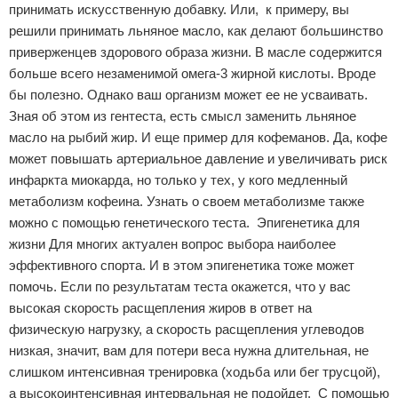
принимать искусственную добавку. Или, к примеру, вы
решили принимать льняное масло, как делают большинство
приверженцев здорового образа жизни. В масле содержится
больше всего незаменимой омега-3 жирной кислоты. Вроде
бы полезно. Однако ваш организм может ее не усваивать.
Зная об этом из гентеста, есть смысл заменить льняное
масло на рыбий жир. И еще пример для кофеманов. Да, кофе
может повышать артериальное давление и увеличивать риск
инфаркта миокарда, но только у тех, у кого медленный
метаболизм кофеина. Узнать о своем метаболизме также
можно с помощью генетического теста. Эпигенетика для
жизни Для многих актуален вопрос выбора наиболее
эффективного спорта. И в этом эпигенетика тоже может
помочь. Если по результатам теста окажется, что у вас
высокая скорость расщепления жиров в ответ на
физическую нагрузку, а скорость расщепления углеводов
низкая, значит, вам для потери веса нужна длительная, не
слишком интенсивная тренировка (ходьба или бег трусцой),
а высокоинтенсивная интервальная не подойдет. С помощью