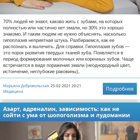
70% людей не знают, каково жить с зубами, на которых
полностью или частично нет эмали, но 30% это хорошо
знакомо. И таким людям не нужно объяснять, насколько
гипоплазия неприятная штука. Разбираемся, как ее
распознать и вылечить. Для справки. Гипоплазия зубов —
это порок развития твердых тканей зуба. Появляется в
период формирования молочных или коренных зубов. Чаще
встречается в виде поражения эмали (неоднородный цвет,
истончение, неглубокие раковины),
Марьяна Добровольская
25-02-2021 20:21
Подробнее
Медицина
Азарт, адреналин, зависимость: как не
сойти с ума от шопоголизма и лудомании