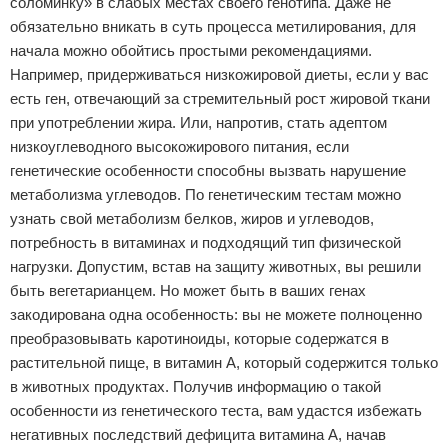
соломинку» в слабых местах своего генотипа. Даже не
обязательно вникать в суть процесса метилирования, для
начала можно обойтись простыми рекомендациями.
Например, придерживаться низкожировой диеты, если у вас
есть ген, отвечающий за стремительный рост жировой ткани
при употреблении жира. Или, напротив, стать адептом
низкоуглеводного высокожирового питания, если
генетические особенности способны вызвать нарушение
метаболизма углеводов. По генетическим тестам можно
узнать свой метаболизм белков, жиров и углеводов,
потребность в витаминах и подходящий тип физической
нагрузки. Допустим, встав на защиту животных, вы решили
быть вегетарианцем. Но может быть в ваших генах
закодирована одна особенность: вы не можете полноценно
преобразовывать каротиноиды, которые содержатся в
растительной пище, в витамин А, который содержится только
в животных продуктах. Получив информацию о такой
особенности из генетического теста, вам удастся избежать
негативных последствий дефицита витамина А, начав