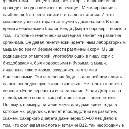
ферментами — веществами, без которых в организме не
проходит ни одна химическая реакция. Метилирование в
наибольшей степени зависит от нашего питания. И этот
механизм ученые стараются изучить досконально. В свое
время американский биолог Рэнди Джертл опроверг теорию о
том, что только генетический материал влияет на развитие
организма. Он давал генетически идентичным лабораторным
мышам во время беременности различный корм. Мыши,
родившиеся от матерей, употребляющих в пищу корм с
биодобавками, были здоровыми и бурыми, а мыши,
лишенные такого корма, рождались желтыми и
болезненными. Эти изменения будут в дальнейшем влиять
на всю последующую жизнь животных. Не только генетика
виновата Если перенести исследование Рэнди Джертла на
людей, можно понять, как работают законы эпигенетики.
Почему, к примеру, питание мамы или даже время года, в
которое мы родились, влияет впоследствии на развитие,
скажем, сахарного диабета даже через 50–60 лет. Дело в
том, что фолиевая кислота и витамин В12, так необходимые