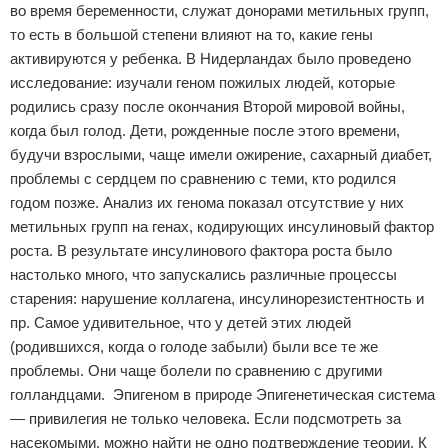
во время беременности, служат донорами метильных групп,
то есть в большой степени влияют на то, какие гены
активируются у ребенка. В Нидерландах было проведено
исследование: изучали геном пожилых людей, которые
родились сразу после окончания Второй мировой войны,
когда был голод. Дети, рожденные после этого времени,
будучи взрослыми, чаще имели ожирение, сахарный диабет,
проблемы с сердцем по сравнению с теми, кто родился
годом позже. Анализ их генома показал отсутствие у них
метильных групп на генах, кодирующих инсулиновый фактор
роста. В результате инсулинового фактора роста было
настолько много, что запускались различные процессы
старения: нарушение коллагена, инсулинорезистентность и
пр. Самое удивительное, что у детей этих людей
(родившихся, когда о голоде забыли) были все те же
проблемы. Они чаще болели по сравнению с другими
голландцами. Эпигеном в природе Эпигенетическая система
— привилегия не только человека. Если подсмотреть за
насекомыми, можно найти не одно подтверждение теории. К