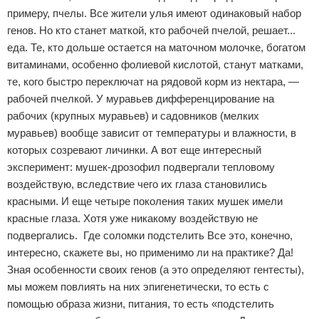
примеру, пчелы. Все жители улья имеют одинаковый набор
генов. Но кто станет маткой, кто рабочей пчелой, решает...
еда. Те, кто дольше остается на маточном молочке, богатом
витаминами, особенно фолиевой кислотой, станут матками,
те, кого быстро переключат на рядовой корм из нектара, —
рабочей пчелкой. У муравьев дифференцирование на
рабочих (крупных муравьев) и садовников (мелких
муравьев) вообще зависит от температуры и влажности, в
которых созревают личинки. А вот еще интересный
эксперимент: мушек-дрозофил подвергали тепловому
воздействую, вследствие чего их глаза становились
красными. И еще четыре поколения таких мушек имели
красные глаза. Хотя уже никакому воздействую не
подвергались. Где соломки подстелить Все это, конечно,
интересно, скажете вы, но применимо ли на практике? Да!
Зная особенности своих генов (а это определяют гентесты),
мы можем повлиять на них эпигенетически, то есть с
помощью образа жизни, питания, то есть «подстелить