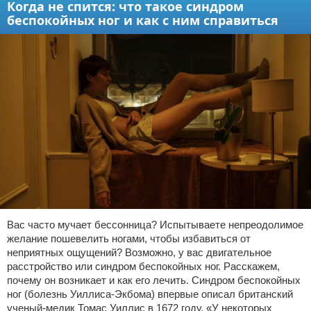
Когда не спится: что такое синдром
беспокойных ног и как с ним справиться
Вас часто мучает бессонница? Испытываете непреодолимое
желание пошевелить ногами, чтобы избавиться от
неприятных ощущений? Возможно, у вас двигательное
расстройство или синдром беспокойных ног. Расскажем,
почему он возникает и как его лечить. Синдром беспокойных
ног (болезнь Уиллиса-Экбома) впервые описал британский
ученый-медик Томас Уиллис в 1672 году. «У некоторых