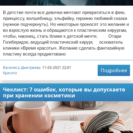
В детстве почти все девочки мечтают превратиться в фею,
принцессу, волшебницу, эльфийку, героиню любимой сказки
(нужное подчеркнуть). Но некоторые проносят это желание и
во взрослую жизнь и обращаются к пластическим хирургам,
чтобы, наконец, стать ближе к детской мечте. Отари
Гогиберидзе, ведущий пластический хирург, основатель
клиники «Время красоты». Желание сделать фантазийную
пластику всегда продиктовано
Василиса Дмитриева
11-03-2021 22:01
Подробнее
Красота
Чеклист: 7 ошибок, которые вы допускаете
при хранении косметики