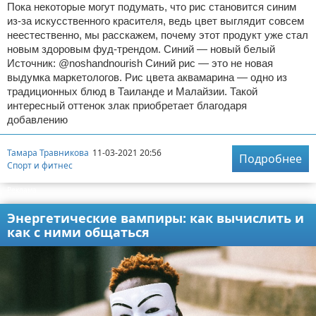
Пока некоторые могут подумать, что рис становится синим
из-за искусственного красителя, ведь цвет выглядит совсем
неестественно, мы расскажем, почему этот продукт уже стал
новым здоровым фуд-трендом. Синий — новый белый
Источник: @noshandnourish Синий рис — это не новая
выдумка маркетологов. Рис цвета аквамарина — одно из
традиционных блюд в Таиланде и Малайзии. Такой
интересный оттенок злак приобретает благодаря
добавлению
Тамара Травникова
11-03-2021 20:56
Подробнее
Спорт и фитнес
Реклама
Энергетические вампиры: как вычислить и
как с ними общаться