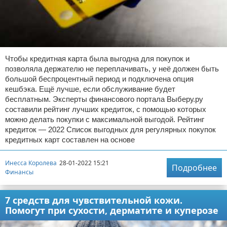
Отказ от ответственности
Кино и сериалы
Покупки
Мода и стиль
Чтобы кредитная карта была выгодна для покупок и
позволяла держателю не переплачивать, у неё должен быть
большой беспроцентный период и подключена опция
кешбэка. Ещё лучше, если обслуживание будет
бесплатным. Эксперты финансового портала Выберу.ру
составили рейтинг лучших кредиток, с помощью которых
можно делать покупки с максимальной выгодой. Рейтинг
кредиток — 2022 Список выгодных для регулярных покупок
кредитных карт составлен на основе
Инесса Королева
28-01-2022 15:21
Подробнее
Финансы
7 средств для чувствительной кожи.
Помогут при сухости, дерматите и куперозе