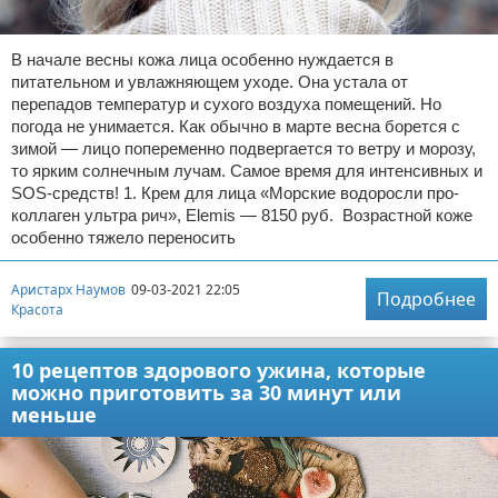
В начале весны кожа лица особенно нуждается в
питательном и увлажняющем уходе. Она устала от
перепадов температур и сухого воздуха помещений. Но
погода не унимается. Как обычно в марте весна борется с
зимой — лицо попеременно подвергается то ветру и морозу,
то ярким солнечным лучам. Самое время для интенсивных и
SOS-средств! 1. Крем для лица «Морские водоросли про-
коллаген ультра рич», Elemis — 8150 руб. Возрастной коже
особенно тяжело переносить
Аристарх Наумов
09-03-2021 22:05
Подробнее
Красота
10 рецептов здорового ужина, которые
можно приготовить за 30 минут или
меньше