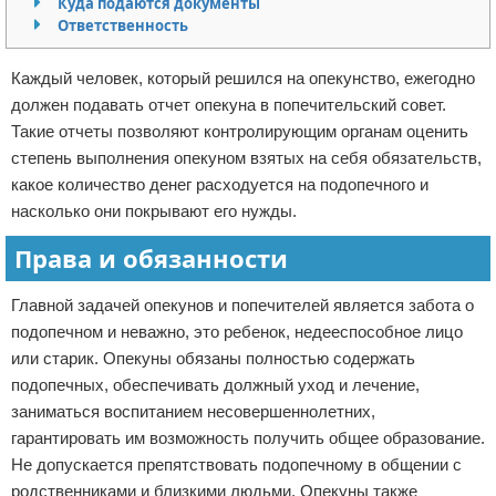
Куда подаются документы
Ответственность
Отказ от ответственности
Кино и сериалы
Покупки
Каждый человек, который решился на опекунство, ежегодно
должен подавать отчет опекуна в попечительский совет.
Мода и стиль
Такие отчеты позволяют контролирующим органам оценить
степень выполнения опекуном взятых на себя обязательств,
какое количество денег расходуется на подопечного и
насколько они покрывают его нужды.
Права и обязанности
Главной задачей опекунов и попечителей является забота о
подопечном и неважно, это ребенок, недееспособное лицо
или старик. Опекуны обязаны полностью содержать
подопечных, обеспечивать должный уход и лечение,
заниматься воспитанием несовершеннолетних,
гарантировать им возможность получить общее образование.
Не допускается препятствовать подопечному в общении с
родственниками и близкими людьми. Опекуны также