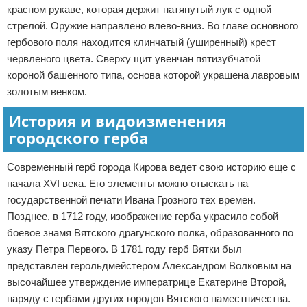
красном рукаве, которая держит натянутый лук с одной
стрелой. Оружие направлено влево-вниз. Во главе основного
гербового поля находится клинчатый (уширенный) крест
червленого цвета. Сверху щит увенчан пятизубчатой
короной башенного типа, основа которой украшена лавровым
золотым венком.
История и видоизменения
городского герба
Современный герб города Кирова ведет свою историю еще с
начала XVI века. Его элементы можно отыскать на
государственной печати Ивана Грозного тех времен.
Позднее, в 1712 году, изображение герба украсило собой
боевое знамя Вятского драгунского полка, образованного по
указу Петра Первого. В 1781 году герб Вятки был
представлен герольдмейстером Александром Волковым на
высочайшее утверждение императрице Екатерине Второй,
наряду с гербами других городов Вятского наместничества.