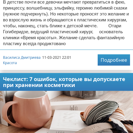
В детстве почти все девочки мечтают превратиться в фею,
принцессу, волшебницу, эльфийку, героиню любимой сказки
(нужное подчеркнуть). Но некоторые проносят это желание и
во взрослую жизнь и обращаются к пластическим хирургам,
чтобы, наконец, стать ближе к детской мечте. Отари
Гогиберидзе, ведущий пластический хирург, основатель
клиники «Время красоты». Желание сделать фантазийную
пластику всегда продиктовано
Василиса Дмитриева
11-03-2021 22:01
Подробнее
Красота
Чеклист: 7 ошибок, которые вы допускаете
при хранении косметики