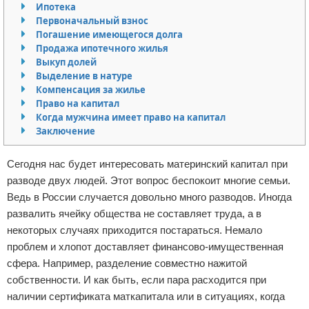
Ипотека
Отказ от ответственности
Кино и сериалы
Первоначальный взнос
Погашение имеющегося долга
Покупки
Продажа ипотечного жилья
Выкуп долей
Выделение в натуре
Мода и стиль
Компенсация за жилье
Право на капитал
Когда мужчина имеет право на капитал
Заключение
Сегодня нас будет интересовать материнский капитал при
разводе двух людей. Этот вопрос беспокоит многие семьи.
Ведь в России случается довольно много разводов. Иногда
развалить ячейку общества не составляет труда, а в
некоторых случаях приходится постараться. Немало
проблем и хлопот доставляет финансово-имущественная
сфера. Например, разделение совместно нажитой
собственности. И как быть, если пара расходится при
наличии сертификата маткапитала или в ситуациях, когда