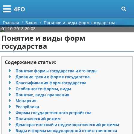
Меню
X
4FO
Главная
Главная
Закон
Понятие и виды форм государства
01-10-2018 20:08
Категории
Понятие и виды форм
государства
Поиск
Медицина
О проекте
Информационные технологии
Содержание статьи:
Понятие формы государства и его виды
Контакты
Финансы
Древние греки о форме государства
Классификация форм государства
Сотрудничество
Закон
Особенности формы, виды
Понятие, виды правления
Размещение рекламы
Психология
Монархия
Республика
Формы государственного устройства
Для правообладателей
Спорт и фитнес
Политический режим
Демократический и недемократический режимы
Условия предоставления информации
Красота
Виды и формы международной ответственности