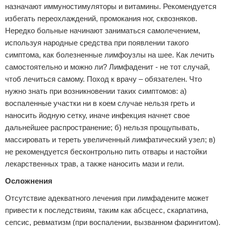
назначают иммуностимуляторы и витамины. Рекомендуется
избегать переохлаждений, промокания ног, сквозняков.
Нередко больные начинают заниматься самолечением,
используя народные средства при появлении такого
симптома, как болезненные лимфоузлы на шее. Как лечить
самостоятельно и можно ли? Лимфаденит - не тот случай,
чтоб лечиться самому. Поход к врачу – обязателен. Что
нужно знать при возникновении таких симптомов: а)
воспаленные участки ни в коем случае нельзя греть и
наносить йодную сетку, иначе инфекция начнет свое
дальнейшее распространение; б) нельзя прощупывать,
массировать и тереть увеличенный лимфатический узел; в)
не рекомендуется бесконтрольно пить отвары и настойки
лекарственных трав, а также наносить мази и гели.
Осложнения
Отсутствие адекватного лечения при лимфадените может
привести к последствиям, таким как абсцесс, скарлатина,
сепсис, ревматизм (при воспалении, вызванном фарингитом).