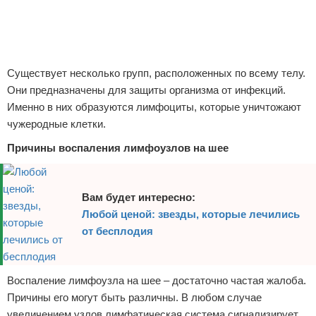
Отказ от ответственности
Кино и сериалы
Покупки
Существует несколько групп, расположенных по всему телу.
Мода и стиль
Они предназначены для защиты организма от инфекций.
Именно в них образуются лимфоциты, которые уничтожают
чужеродные клетки.
Причины воспаления лимфоузлов на шее
Вам будет интересно:
Любой ценой: звезды, которые лечились
от бесплодия
Воспаление лимфоузла на шее – достаточно частая жалоба.
Причины его могут быть различны. В любом случае
увеличением узлов лимфатическая система сигнализирует,