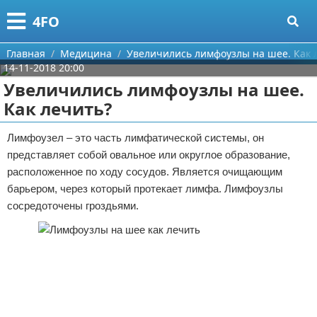
Меню
X
4FO
Главная
Главная
Медицина
Увеличились лимфоузлы на шее. Как 
14-11-2018 20:00
Категории
Увеличились лимфоузлы на шее.
Как лечить?
Поиск
Медицина
Лимфоузел – это часть лимфатической системы, он
О проекте
Информационные технологии
представляет собой овальное или округлое образование,
расположенное по ходу сосудов. Является очищающим
Контакты
Финансы
барьером, через который протекает лимфа. Лимфоузлы
сосредоточены гроздьями.
Сотрудничество
Закон
Размещение рекламы
Психология
Для правообладателей
Спорт и фитнес
Условия предоставления информации
Красота