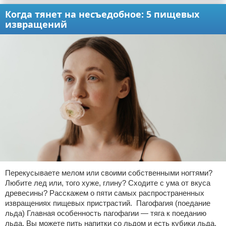
Когда тянет на несъедобное: 5 пищевых
извращений
Перекусываете мелом или своими собственными ногтями?
Любите лед или, того хуже, глину? Сходите с ума от вкуса
древесины? Расскажем о пяти самых распространенных
извращениях пищевых пристрастий. Пагофагия (поедание
льда) Главная особенность пагофагии — тяга к поеданию
льда. Вы можете пить напитки со льдом и есть кубики льда,