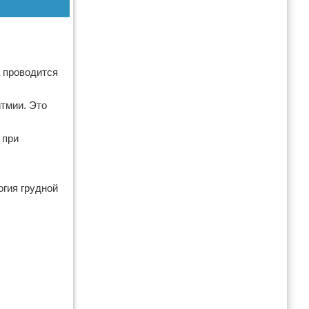
а проводится
тмии. Это
 при
огия грудной