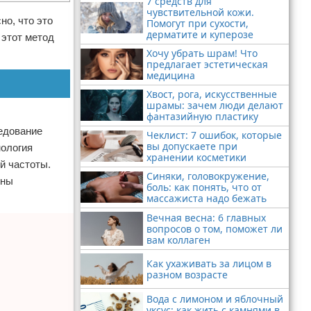
7 средств для
чувствительной кожи.
но, что это
Помогут при сухости,
дерматите и куперозе
 этот метод
Хочу убрать шрам! Что
предлагает эстетическая
медицина
Хвост, рога, искусственные
шрамы: зачем люди делают
фантазийную пластику
едование
Чеклист: 7 ошибок, которые
вы допускаете при
нология
хранении косметики
й частоты.
Синяки, головокружение,
лны
боль: как понять, что от
массажиста надо бежать
Вечная весна: 6 главных
вопросов о том, поможет ли
вам коллаген
Как ухаживать за лицом в
разном возрасте
Вода с лимоном и яблочный
уксус: как жить с камнями в