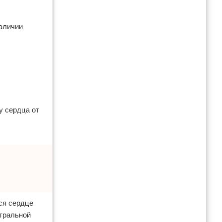
наличии
у сердца от
ся сердце
итральной