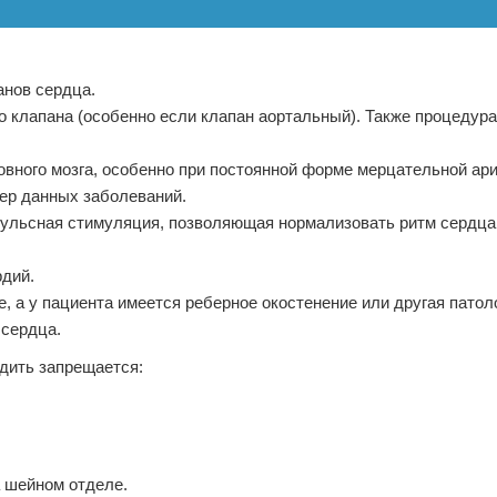
анов сердца.
о клапана (особенно если клапан аортальный). Также процедур
вного мозга, особенно при постоянной форме мерцательной ари
ер данных заболеваний.
пульсная стимуляция, позволяющая нормализовать ритм сердца
рдий.
е, а у пациента имеется реберное окостенение или другая патол
 сердца.
дить запрещается:
 шейном отделе.