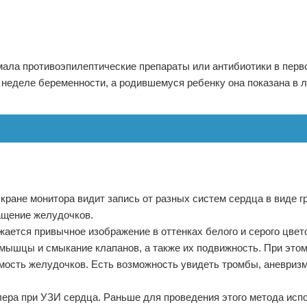
мала противоэпилептические препараты или антибиотики в перв
 неделе беременности, а родившемуся ребенку она показана в 
кране монитора видит запись от разных систем сердца в виде 
ащение желудочков.
жается привычное изображение в оттенках белого и серого цвет
мышцы и смыкание клапанов, а также их подвижность. При это
мость желудочков. Есть возможность увидеть тромбы, аневриз
ера при УЗИ сердца. Раньше для проведения этого метода исп