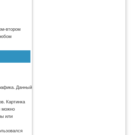
ом-втором
любом
графика. Данный
ов. Картинка
м можно
мы или
ользовался