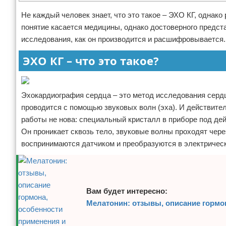
Отказ от ответственности
Кино и сериалы
Не каждый человек знает, что это такое – ЭХО КГ, однако
понятие касается медицины, однако достоверного предста
Покупки
исследования, как он производится и расшифровывается.
ЭХО КГ – что это такое?
Мода и стиль
Эхокардиография сердца – это метод исследования серд
проводится с помощью звуковых волн (эха). И действител
работы не нова: специальный кристалл в приборе под де
Он проникает сквозь тело, звуковые волны проходят чере
воспринимаются датчиком и преобразуются в электрическ
Вам будет интересно:
Мелатонин: отзывы, описание гормо