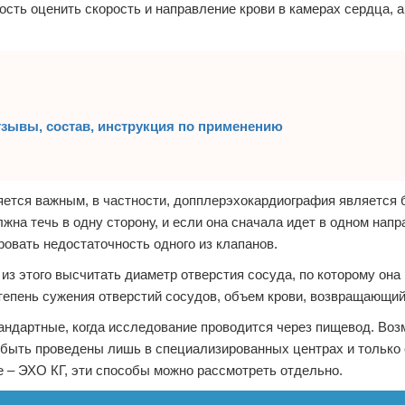
сть оценить скорость и направление крови в камерах сердца, а
зывы, состав, инструкция по применению
яется важным, в частности, допплерэхокардиография является 
а течь в одну сторону, и если она сначала идет в одном напр
ровать недостаточность одного из клапанов.
 из этого высчитать диаметр отверстия сосуда, по которому она 
тепень сужения отверстий сосудов, объем крови, возвращающий
андартные, когда исследование проводится через пищевод. Воз
т быть проведены лишь в специализированных центрах и тольк
ое – ЭХО КГ, эти способы можно рассмотреть отдельно.