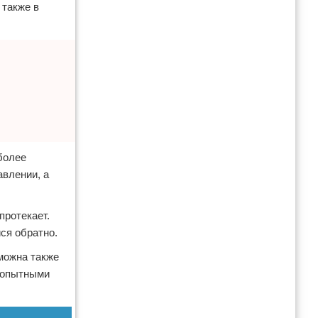
 также в
более
авлении, а
протекает.
ся обратно.
можна также
о опытными