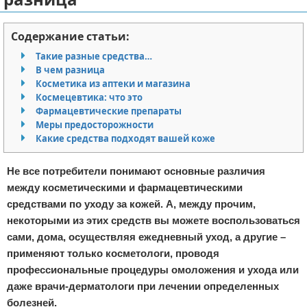
Отказ от ответственности
Кино и сериалы
Содержание статьи:
Покупки
Такие разные средства…
В чем разница
Мода и стиль
Косметика из аптеки и магазина
Космецевтика: что это
Фармацевтические препараты
Меры предосторожности
Какие средства подходят вашей коже
Не все потребители понимают основные различия
между косметическими и фармацевтическими
средствами по уходу за кожей. А, между прочим,
некоторыми из этих средств вы можете воспользоваться
сами, дома, осуществляя ежедневный уход, а другие –
применяют только косметологи, проводя
профессиональные процедуры омоложения и ухода или
даже врачи-дерматологи при лечении определенных
болезней.