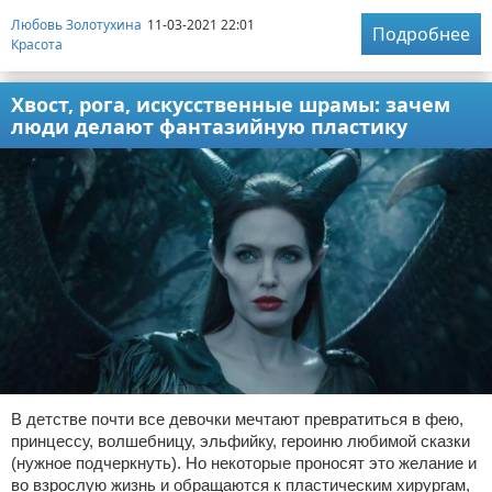
Любовь Золотухина
11-03-2021 22:01
Подробнее
Красота
Хвост, рога, искусственные шрамы: зачем
люди делают фантазийную пластику
В детстве почти все девочки мечтают превратиться в фею,
принцессу, волшебницу, эльфийку, героиню любимой сказки
(нужное подчеркнуть). Но некоторые проносят это желание и
во взрослую жизнь и обращаются к пластическим хирургам,