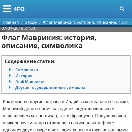
Меню
X
4FO
Главная
Главная
Закон
Флаг Маврикия: история, описание, симво
07-01-2019 21:00
Категории
Флаг Маврикия: история,
описание, символика
Поиск
Медицина
О проекте
Информационные технологии
Содержание статьи:
Символика
Контакты
Финансы
История
Герб Маврикия
Сотрудничество
Закон
Другие государственные символы
Размещение рекламы
Психология
Как и многие другие острова в Индийском океане и не только,
Маврикий долгое время находился под колониальным
Для правообладателей
Спорт и фитнес
управлением как англичан, так и французов. Получившаяся
уникальная культура отражена в национальном флаге –
Условия предоставления информации
Красота
одном из двух в мире с четырьмя равными горизонтальными