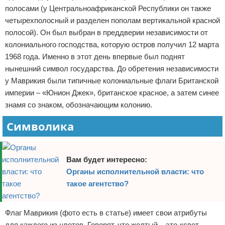
полосами (у Центральноафриканской Республики он также
Отказ от ответственности
Кино и сериалы
четырехполосный и разделен пополам вертикальной красной
полосой). Он был выбран в преддверии независимости от
Покупки
колониального господства, которую остров получил 12 марта
1968 года. Именно в этот день впервые был поднят
Мода и стиль
нынешний символ государства. До обретения независимости
у Маврикия были типичные колониальные флаги Британской
империи – «Юнион Джек», британское красное, а затем синее
знамя со знаком, обозначающим колонию.
Символика
Вам будет интересно:
Органы исполнительной власти: что
такое агентство?
Флаг Маврикия (фото есть в статье) имеет свои атрибуты
для каждого из цветов. Говорят, что желтый – это «свет