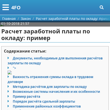
Меню
X
4FO
Главная
Главная
Закон
Расчет заработной платы по окладу: прим
01-10-2018 21:57
Категории
Расчет заработной платы по
окладу: пример
Поиск
Медицина
О проекте
Информационные технологии
Содержание статьи:
Документы, необходимые для выполнения расчётов
Контакты
Финансы
зарплаты по окладу
">
Сотрудничество
Закон
Важность отражения суммы оклада в трудовом
договоре
Размещение рекламы
Психология
Методика расчётов для зарплаты по окладу
Возможные системы начисления и их особенности
Для правообладателей
Спорт и фитнес
Пример расчёта
Порядок расчёта сдельной зарплаты
Условия предоставления информации
Красота
Применение районных коэффициентов