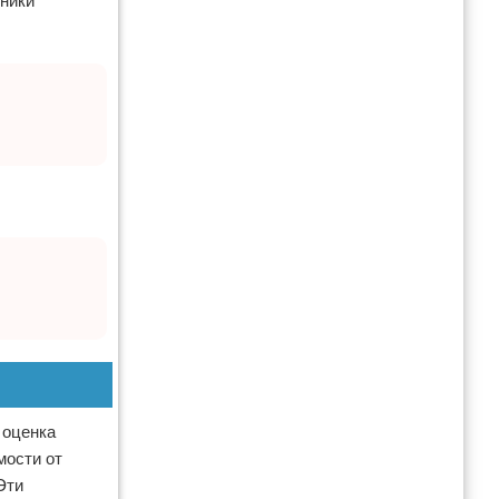
дники
 оценка
мости от
Эти