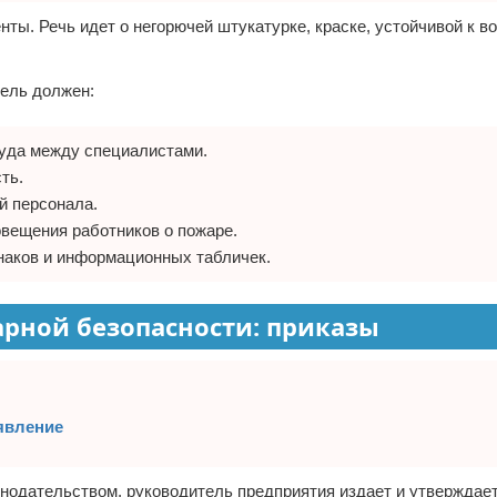
ты. Речь идет о негорючей штукатурке, краске, устойчивой к в
тель должен:
руда между специалистами.
ть.
й персонала.
овещения работников о пожаре.
наков и информационных табличек.
рной безопасности: приказы
аявление
онодательством, руководитель предприятия издает и утверждае