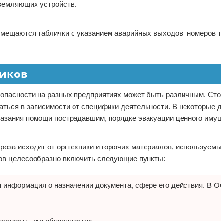
аземляющих устройств.
змещаются таблички с указанием аварийных выходов, номеров 
ников
зопасности на разных предприятиях может быть различным. Сто
ваться в зависимости от специфики деятельности. В некоторые 
казания помощи пострадавшим, порядке эвакуации ценного иму
гроза исходит от оргтехники и горючих материалов, используемы
ков целесообразно включить следующие пункты:
 информация о назначении документа, сфере его действия. В 
асность, его обязанностях.