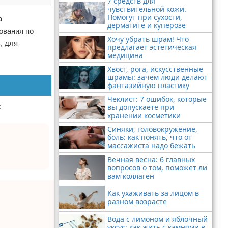
7 средств для
чувствительной кожи.
Помогут при сухости,
а
дерматите и куперозе
ования по
Хочу убрать шрам! Что
, для
предлагает эстетическая
медицина
Хвост, рога, искусственные
шрамы: зачем люди делают
фантазийную пластику
Чеклист: 7 ошибок, которые
вы допускаете при
:
хранении косметики
Синяки, головокружение,
боль: как понять, что от
массажиста надо бежать
Вечная весна: 6 главных
вопросов о том, поможет ли
вам коллаген
Как ухаживать за лицом в
разном возрасте
Вода с лимоном и яблочный
уксус: как жить с камнями в