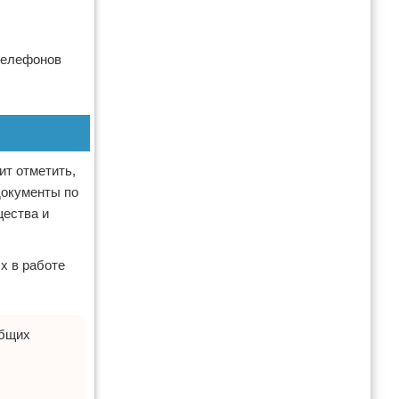
телефонов
ит отметить,
документы по
щества и
х в работе
Общих