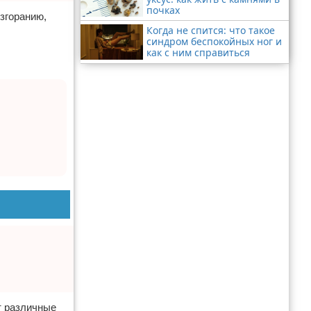
почках
озгоранию,
Когда не спится: что такое
синдром беспокойных ног и
как с ним справиться
т различные