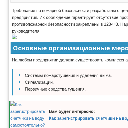
Отказ от ответственности
Кино и сериалы
Требования по пожарной безопасности разработаны с це
предприятия. Их соблюдение гарантирует отсутствие пр
Покупки
противопожарной безопасности закреплены в 123-ФЗ. Нар
руководителя.
Мода и стиль
Основные организационные мер
На любом предприятии должна существовать комплексная
Системы пожаротушения и удаления дыма.
Сигнализации.
Первичные средства тушения.
Вам будет интересно:
Как зарегистрировать счетчики на в