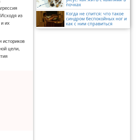
а
почках
агрессия
Когда не спится: что такое
 Исходя из
синдром беспокойных ног и
 и их
как с ним справиться
и историков
ной цели,
ития