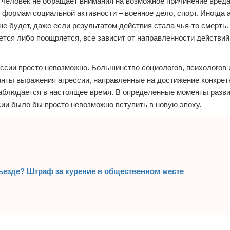
й человек не обращает внимания на возможное причинение вред
формам социальной активности – военное дело, спорт. Иногда 
не будет, даже если результатом действия стала чья-то смерть.
тся либо поощряется, все зависит от направленности действий
ессии просто невозможно. Большинство социологов, психологов 
анты выражения агрессии, направленные на достижение конкрет
наблюдается в настоящее время. В определенные моменты разв
сии было бы просто невозможно вступить в новую эпоху.
дъезде? Штраф за курение в общественном месте