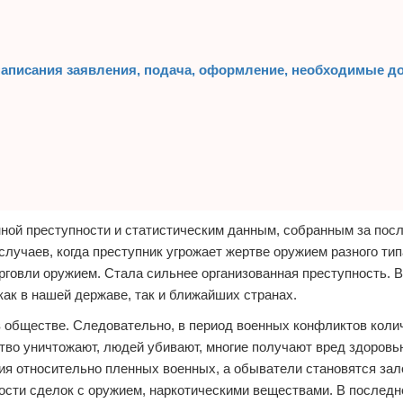
 написания заявления, подача, оформление, необходимые д
ной преступности и статистическим данным, собранным за пос
лучаев, когда преступник угрожает жертве оружием разного тип
рговли оружием. Стала сильнее организованная преступность. 
ак в нашей державе, так и ближайших странах.
в обществе. Следовательно, в период военных конфликтов коли
во уничтожают, людей убивают, многие получают вред здоровь
я относительно пленных военных, а обыватели становятся зал
ости сделок с оружием, наркотическими веществами. В последн