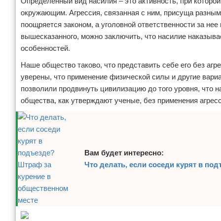
Определенный вид насилия – это активность, при которо
окружающим. Агрессия, связанная с ним, присуща разным 
поощряется законом, а уголовной ответственности за нее 
вышесказанного, можно заключить, что насилие наказывае
особенностей.
Наше общество таково, что представить себе его без агр
уверены, что применение физической силы и другие вари
позволили продвинуть цивилизацию до того уровня, что 
общества, как утверждают ученые, без применения агрес
Вам будет интересно:
Что делать, если соседи курят в по