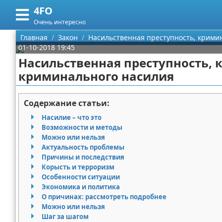
4FO
Меню
X
Очень интересно
Главная
Главная
Закон
Насильственная преступность, крими
01-10-2018 19:45
Категории
Насильственная преступность, 
криминального насилия
Поиск
Медицина
О проекте
Информационные технологии
Содержание статьи:
Насилие – что это
Контакты
Финансы
Возможности и методы
Можно или нельзя
Сотрудничество
Закон
Актуальность проблемы
Причины и последствия
Размещение рекламы
Психология
Корысть и терроризм
Особенности ситуации
Экономика и политика
Для правообладателей
Спорт и фитнес
О причинах: рассмотреть подробнее
Можно или нельзя
Условия предоставления информации
Красота
Шаг за шагом