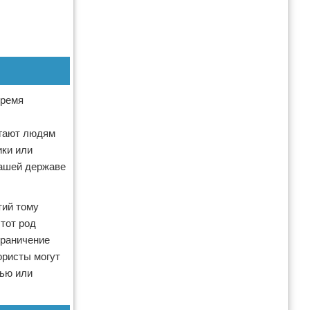
время
огают людям
ики или
нашей державе
тий тому
этот род
граничение
ористы могут
вью или