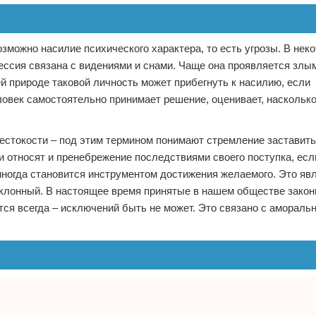
озможно насилие психического характера, то есть угрозы. В нек
рессия связана с видениями и снами. Чаще она проявляется злы
й природе таковой личность может прибегнуть к насилию, если
ловек самостоятельно принимает решение, оценивает, наскольк
естокости – под этим термином понимают стремление заставить
ти относят и пренебрежение последствиями своего поступка, ес
иногда становится инструментом достижения желаемого. Это яв
 склонный. В настоящее время принятые в нашем обществе закон
тся всегда – исключений быть не может. Это связано с амораль