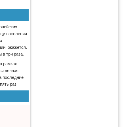
опейских
ицу населения
о
ий, окажется,
 в три раза.
 в рамках
ьственная
за последние
пять раз.