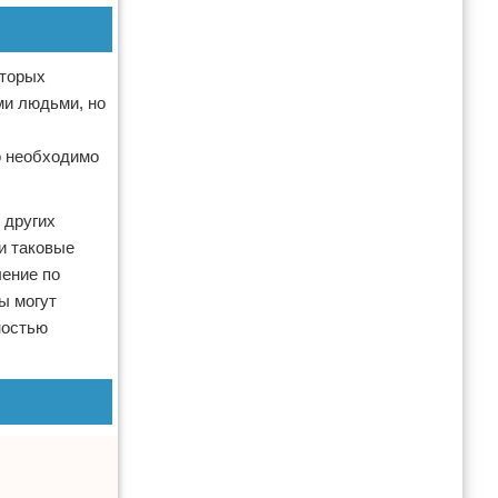
оторых
ми людьми, но
о необходимо
 других
ли таковые
ление по
ы могут
ностью