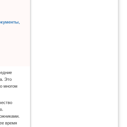
окументы,
ледние
а. Это
Во многом
чество
ю.
ожниками.
ее время