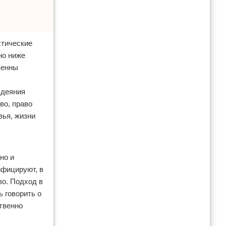
стические
но ниже
венны
 деяния
во, право
вья, жизни
но и
ифицируют, в
во. Подход в
ь говорить о
твенно