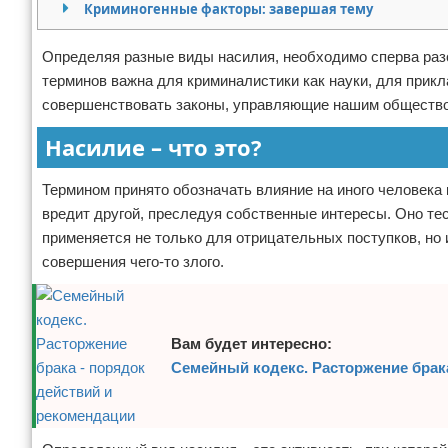
Криминогенные факторы: завершая тему
Отказ от ответственности
Кино и сериалы
Определяя разные виды насилия, необходимо сперва раз
Покупки
терминов важна для криминалистики как науки, для прикл
совершенствовать законы, управляющие нашим обществ
Мода и стиль
Насилие – что это?
Термином принято обозначать влияние на иного человека к
вредит другой, преследуя собственные интересы. Оно тес
применяется не только для отрицательных поступков, но 
совершения чего-то злого.
Вам будет интересно:
Семейный кодекс. Расторжение брак