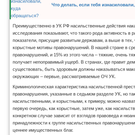
Что делать, если тебя изнасиловали
Преимущественно в УК РФ насильственные действия наказ
исследования показывают, что такого рода активность в 
показатели, присущие развитым державам, а выше в тех,
корыстные мотивы правонарушений. В нашей стране в ср
правонарушений, и 15% из этого числа – тяжкие, очень т
получает непоправимый ущерб. В странах, где правит де
существовать, быть здоровым должны наказываться макс
окружающих – первые, рассматриваемые ОЧ УК.
Криминологическая характеристика насильственной прест
правонарушения, указанные в седьмом разделе УК, но та
насильственными, и корыстными, к примеру, можно назва
первую очередь, как корыстные, затем уже, как насильст
конкретном случае зависит от взглядов правоведа и нюан
принадлежности к группе насильственных правонарушений
ценнее имущественных благ.