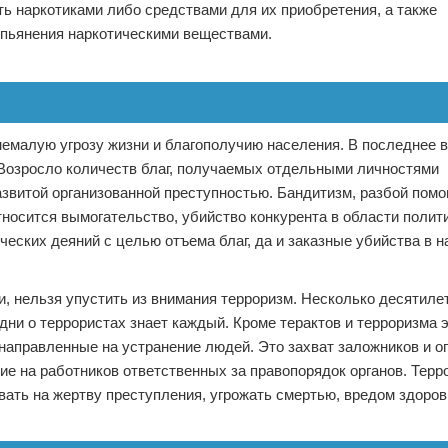
ть наркотиками либо средствами для их приобретения, а также
пьянения наркотическими веществами.
емалую угрозу жизни и благополучию населения. В последнее 
Возросло количеств благ, получаемых отдельными личностями
звитой организованной преступностью. Бандитизм, разбой пом
тносится вымогательство, убийство конкурента в области полит
ческих деяний с целью отъема благ, да и заказные убийства в 
, нельзя упустить из внимания терроризм. Несколько десятиле
дни о террористах знает каждый. Кроме терактов и терроризма 
направленные на устранение людей. Это захват заложников и о
ие на работников ответственных за правопорядок органов. Терр
овать на жертву преступления, угрожать смертью, вредом здоро