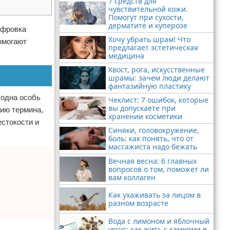
7 средств для
чувствительной кожи.
Помогут при сухости,
дерматите и куперозе
ифровка
Хочу убрать шрам! Что
омогают
предлагает эстетическая
медицина
Хвост, рога, искусственные
шрамы: зачем люди делают
фантазийную пластику
 одна особь
Чеклист: 7 ошибок, которые
вы допускаете при
нию термина,
хранении косметики
естокости и
Синяки, головокружение,
боль: как понять, что от
массажиста надо бежать
Вечная весна: 6 главных
вопросов о том, поможет ли
вам коллаген
Как ухаживать за лицом в
разном возрасте
Вода с лимоном и яблочный
уксус: как жить с камнями в