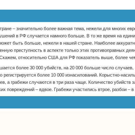
ране – значительно более важная тема, нежели для многих евр
рушений в РФ случается намного больше. В то же время на един
может быть больше, нежели в нашей стране. Наиболее аккуратн
енную преступность в аспекте только этих противоправных деян
 Скажем, относительно США для РФ показатель выше, более чем
ается более 30 000 убийств, на 20 000 больше число случаев,
о регистрируется более 10 000 изнасилований. Корыстно-насил
ев, а грабежи случаются в три раза чаще. Количество убийств 
их повреждений – вдвое. Грабежи участились втрое, разбои – в 