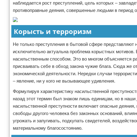
наблюдается рост преступлений, цель которых – завладе
противоправные деяния, совершенные людьми в период о
Корысть и терроризм
Не только преступления в бытовой сфере представляют н
исключительно актуальна проблема корыстных мотивов. 
насильственным способом. Это во многом объясняется ра
присваивать себе в обход закона чужие блага. Сюда же о
экономической деятельности. Нередки случаи террористи
– явление, ни у кого не вызывающее удивления.
Формулируя характеристику насильственной преступности
назад этот термин был знаком лишь единицам, но в наши 
насильственной преступности включает опасные деяния, 
свободы другого человека без законных оснований, влиян
угрожать и запугивать, подкупать свидетелей, воздейств
материальному благосостоянию.