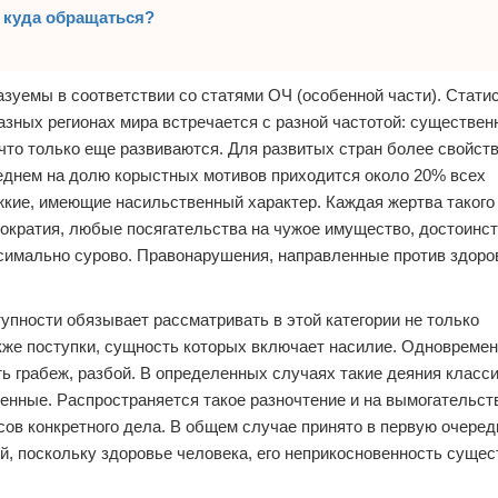
, куда обращаться?
уемы в соответствии со статями ОЧ (особенной части). Стати
разных регионах мира встречается с разной частотой: существен
 что только еще развиваются. Для развитых стран более свойст
еднем на долю корыстных мотивов приходится около 20% всех
яжкие, имеющие насильственный характер. Каждая жертва такого
мократия, любые посягательства на чужое имущество, достоинст
имально сурово. Правонарушения, направленные против здоро
упности обязывает рассматривать в этой категории не только
кже поступки, сущность которых включает насилие. Одновремен
ть грабеж, разбой. В определенных случаях такие деяния класс
венные. Распространяется такое разночтение и на вымогательст
сов конкретного дела. В общем случае принято в первую очеред
, поскольку здоровье человека, его неприкосновенность сущес