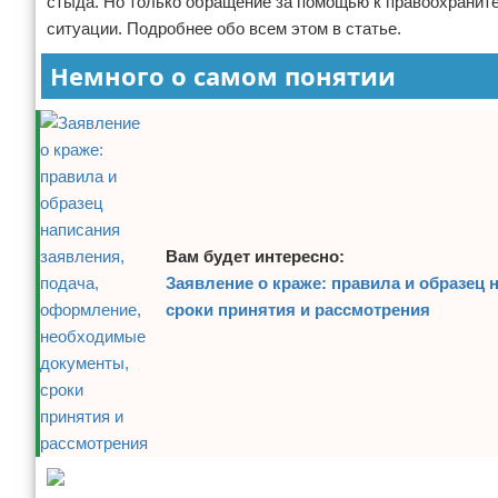
стыда. Но только обращение за помощью к правоохранит
Отказ от ответственности
Кино и сериалы
ситуации. Подробнее обо всем этом в статье.
Немного о самом понятии
Покупки
Мода и стиль
Вам будет интересно:
Заявление о краже: правила и образец
сроки принятия и рассмотрения