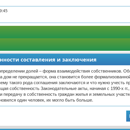
9:45
енности составления и заключения
определении долей – форма взаимодействия собственников. О
а дом не прекращается, она становится более формализованной
ему такого рода соглашения заключаются и что нужно учесть пр
ая собственность Законодательные акты, начиная с 1990-х гг.,
 передачу в собственность граждан жилья и земельных участко
овился один человек, их могло быть больше.