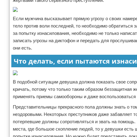
жертвами такого серьезного преступления.
Если мужчина высказывает прямую угрозу о своих намере
тело против воли последней, то необходимо обратиться
за попытку изнасилования, необходимо не только написат
записать угрозы на диктофон и передать для прослушива
они есть.
Что делать, если пытаются изнас
В подобной ситуации девушка должна показать свое сопр
кричать, потому что только таким образом беззащитная 
применять приемы самообороны и даже воспользоваться г
Представительницы прекрасного пола должны знать о то
нездоровыми. Некоторых преступников даже забавляет тот
потерпевшие должны сопротивляться и звать на помощь. Е
места, где большое скопление людей, то у девушки есть 
попытке изнасилования. Но нужно будет представить дока