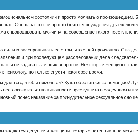
эмоциональном состоянии и просто молчать о произошедшем. Б
зошло. Очень часто они просто бояться осуждения других люде
ама спровоцировать мужчину на совершение такого преступления
но сильно расспрашивать ее о том, что с ней произошло. Она до
 заявления и при последующем расследовании дела следователю
льно и не задавать лишних вопросов. Некоторые женщины, ста
 психологу, но только спустя некоторое время.
м для того, чтобы помочь ей? Куда обратиться за помощью? Лу
ть все доказательства виновности преступника в содеянном и пр
иновный понес наказание за принудительное сексуальное сноше
сом задаются девушки и женщины, которые потенциально могут с