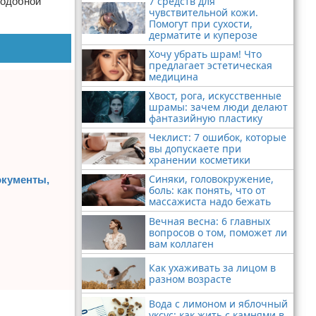
7 средств для
подобной
чувствительной кожи.
Помогут при сухости,
дерматите и куперозе
Хочу убрать шрам! Что
предлагает эстетическая
медицина
Хвост, рога, искусственные
шрамы: зачем люди делают
фантазийную пластику
Чеклист: 7 ошибок, которые
вы допускаете при
хранении косметики
Синяки, головокружение,
окументы,
боль: как понять, что от
массажиста надо бежать
Вечная весна: 6 главных
вопросов о том, поможет ли
вам коллаген
Как ухаживать за лицом в
разном возрасте
Вода с лимоном и яблочный
уксус: как жить с камнями в