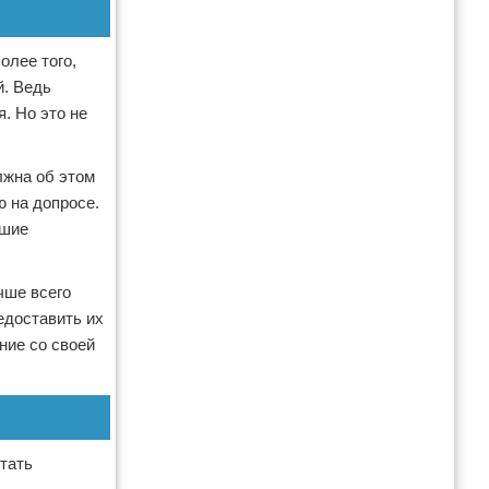
олее того,
й. Ведь
. Но это не
лжна об этом
 на допросе.
вшие
чше всего
едоставить их
ние со своей
тать