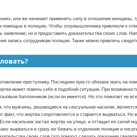
ниях, или же начинает применять силу в отношении женщины, т
 за помощью в полицию. Чтобы злоумышленника привлекли к отв
ь заявление, но и предоставить доказательства своих слов. На
ния запись сотрудникам полиции. Также можно привлечь свидет
иловать?
отивление преступнику. Последняя просто обязана звать на по
жертва может помочь себе в подобной ситуации. При возможност
азовым баллончиком (если он имеется). Но это помогает не все
м, что мужчины, решающиеся на сексуальное насилие, являются
 факт, что жертва сопротивляется и старается вырваться. Но в
сли насильник застал жертву на улице, и оттащил ее силой нед
шанс вырваться и сразу же бежать в отделение полиции и писат
зательства своих слов (это помогут сделать показания свидете