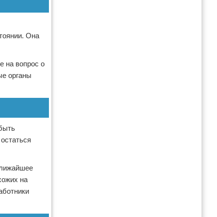
тоянии. Она
е на вопрос о
ые органы
 быть
 остаться
ближайшее
хожих на
аботники