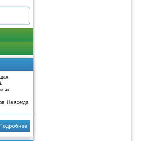
бщая
.
и их
в. Не всегда
Подробнее