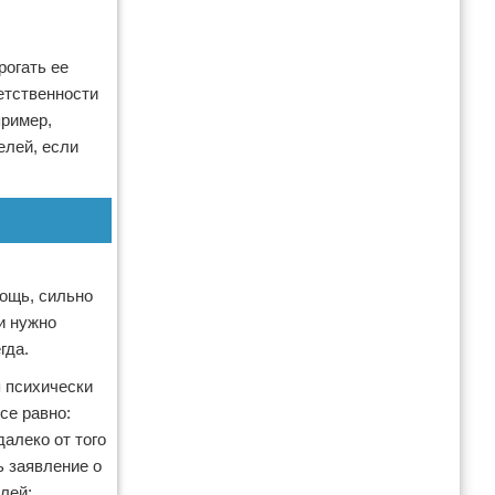
рогать ее
етственности
пример,
елей, если
мощь, сильно
и нужно
гда.
 психически
се равно:
алеко от того
ь заявление о
лей;