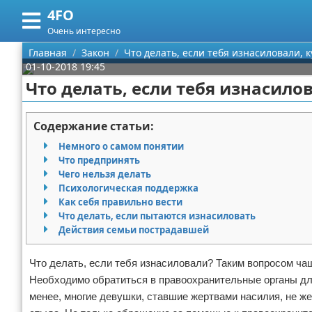
4FO
Меню
X
Очень интересно
Главная
Главная
Закон
Что делать, если тебя изнасиловали, 
01-10-2018 19:45
Категории
Что делать, если тебя изнасило
Поиск
Медицина
Содержание статьи:
О проекте
Информационные технологии
Немного о самом понятии
Что предпринять
Контакты
Финансы
Чего нельзя делать
Психологическая поддержка
Как себя правильно вести
Сотрудничество
Закон
Что делать, если пытаются изнасиловать
Действия семьи пострадавшей
Размещение рекламы
Психология
Что делать, если тебя изнасиловали? Таким вопросом ча
Для правообладателей
Спорт и фитнес
Необходимо обратиться в правоохранительные органы для
менее, многие девушки, ставшие жертвами насилия, не же
Условия предоставления информации
Красота