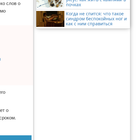
ко слов о
почках
имо
Когда не спится: что такое
синдром беспокойных ног и
как с ним справиться
и
его
ет о
сроком.