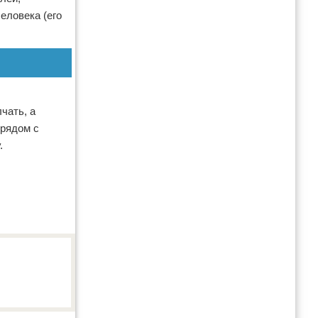
еловека (его
чать, а
 рядом с
.