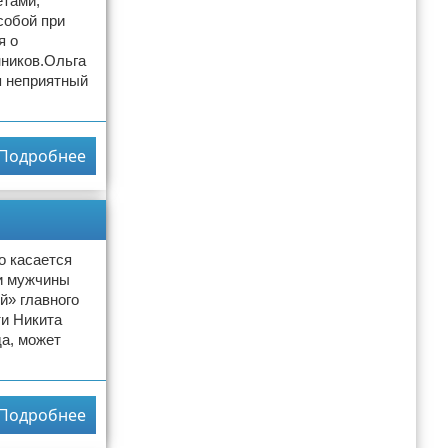
етами,
собой при
я о
нников.Ольга
я неприятный
Подробнее
о касается
ти мужчины
й» главного
ти Никита
да, может
Подробнее