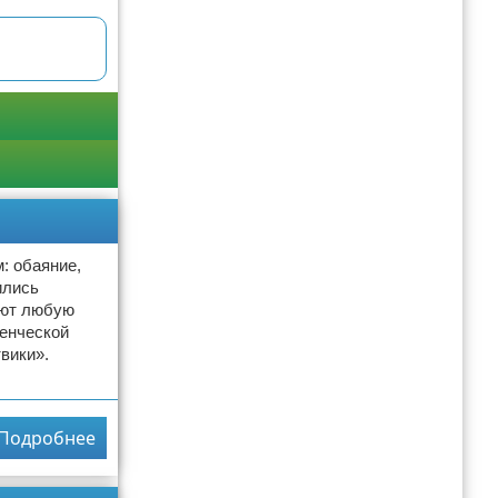
: обаяние,
ились
ают любую
енческой
вики».
Подробнее