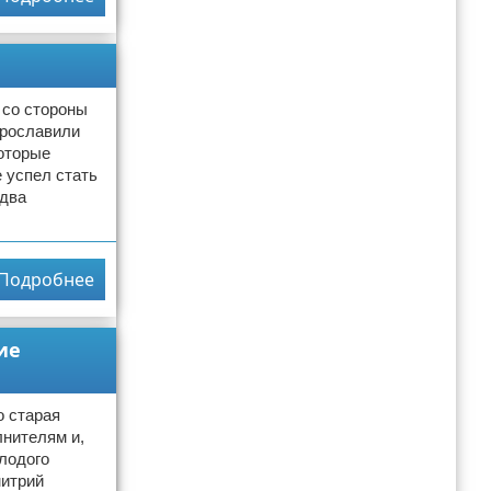
 со стороны
прославили
которые
е успел стать
едва
Подробнее
ие
о старая
лнителям и,
лодого
митрий