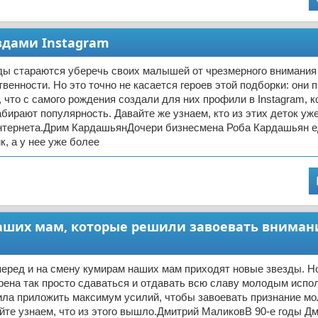
здами Instagram
ды стараются уберечь своих малышей от чрезмерного внимания
венности. Но это точно не касается героев этой подборки: они 
, что с самого рождения создали для них профили в Instagram, 
бирают популярность. Давайте же узнаем, кто из этих деток уж
нтернета.Дрим КардашьянДочери бизнесмена Роба Кардашьян 
к, а у нее уже более
аших мам, которые решили завоевать вниман
еред и на смену кумирам наших мам приходят новые звезды. Н
рена так просто сдаваться и отдавать всю славу молодым испо
ила приложить максимум усилий, чтобы завоевать признание мо
йте узнаем, что из этого вышло.Дмитрий МаликовВ 90-е годы Д