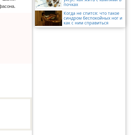
почках
фасона.
Когда не спится: что такое
синдром беспокойных ног и
как с ним справиться