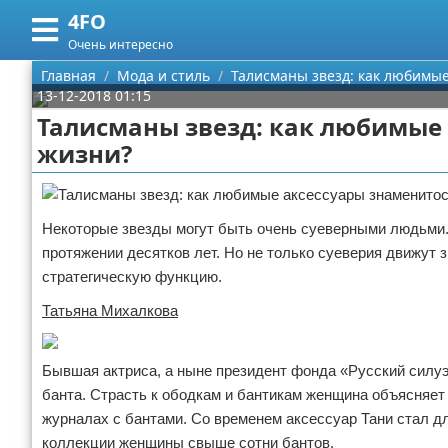
4FO
Меню
X
Очень интересно
Главная
Главная
Мода и стиль
Талисманы звезд: как любимы
13-12-2018 01:15
Категории
Талисманы звезд: как любимые
жизни?
Поиск
Медицина
О проекте
Информационные технологии
Некоторые звезды могут быть очень суеверными людьми. 
Контакты
Финансы
протяжении десятков лет. Но не только суеверия движу
стратегическую функцию.
Сотрудничество
Закон
Татьяна Михалкова
Размещение рекламы
Психология
Бывшая актриса, а ныне президент фонда «Русский силуэ
Для правообладателей
Спорт и фитнес
банта. Страсть к ободкам и бантикам женщина объясняет
журналах с бантами. Со временем аксессуар Тани стал для
Условия предоставления информации
Красота
коллекции женщины свыше сотни бантов.