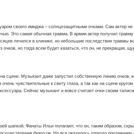
суаром своего имиджа – солнцезащитными очками. Сам актер не
очью. Это самая обычная травма. В армии актер получил травму
есяцев лечился в клинике, но небольшие последствия травмы в
 очков, но тогда всем будет казаться, что он, не прекращая, щу
 на сцене. Музыкант даже запустил собственную линию очков, 
 очень чувствительные к свету глаза, а так как на сцене кругом
ксессуара. Сейчас музыкант и вовсе считает очки своим талис
оей шапкой. Фанаты Ильи полагают, что он, таким образом, скры
осуществления фокусов. Но все оказалось гораздо прозаичнее 