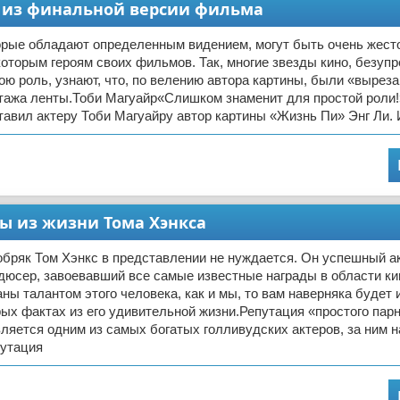
 из финальной версии фильма
орые обладают определенным видением, могут быть очень жест
оторым героям своих фильмов. Так, многие звезды кино, безупр
ю роль, узнают, что, по велению автора картины, были «выреза
тажа ленты.Тоби Магуайр«Слишком знаменит для простой роли!»
тавил актеру Тоби Магуайру автор картины «Жизнь Пи» Энг Ли.
ы из жизни Тома Хэнкса
бряк Том Хэнкс в представлении не нуждается. Он успешный ак
дюсер, завоевавший все самые известные награды в области к
ны талантом этого человека, как и мы, то вам наверняка будет 
рых фактах из его удивительной жизни.Репутация «простого па
является одним из самых богатых голливудских актеров, за ним 
путация