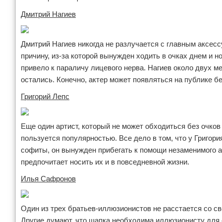
Отказ от ответственности
Кино и сериалы
Дмитрий Нагиев
Покупки
Дмитрий Нагиев никогда не разлучается с главным аксес
причину, из-за которой вынужден ходить в очках днем и н
Мода и стиль
привело к параличу лицевого нерва. Нагиев около двух м
остались. Конечно, актер может появляться на публике без
Григорий Лепс
Еще один артист, который не может обходиться без очков
пользуется популярностью. Все дело в том, что у Григория
софиты, он вынужден прибегать к помощи незаменимого а
предпочитает носить их и в повседневной жизни.
Илья Сафронов
Один из трех братьев-иллюзионистов не расстается со св
Другие думают, что шапка необходима иллюзионисту для 