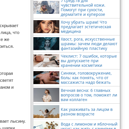
7 средств для
чувствительной кожи.
Помогут при сухости,
дерматите и куперозе
Хочу убрать шрам! Что
 скрывает
предлагает эстетическая
медицина
 лица, что
Хвост, рога, искусственные
се же
шрамы: зачем люди делают
риться.
фантазийную пластику
Чеклист: 7 ошибок, которые
вы допускаете при
хранении косметики
Синяки, головокружение,
которая
боль: как понять, что от
 светят
массажиста надо бежать
маном и
Вечная весна: 6 главных
вопросов о том, поможет ли
вам коллаген
Как ухаживать за лицом в
разном возрасте
вает лысину.
Вода с лимоном и яблочный
– шапки
уксус: как жить с камнями в