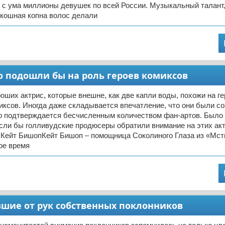
 с ума миллионы девушек по всей России. Музыкальный талант
скошная копна волос делали
о подошли бы на роль героев комиксов
оших актрис, которые внешне, как две капли воды, похожи на г
ксов. Иногда даже складывается впечатление, что они были с
это подтверждается бесчисленным количеством фан-артов. Было
если бы голливудские продюсеры обратили внимание на этих ак
 Кейт БишопКейт Бишоп – помощница Соколиного Глаза из «Мст
ое время
вшие от рук собственных поклонников