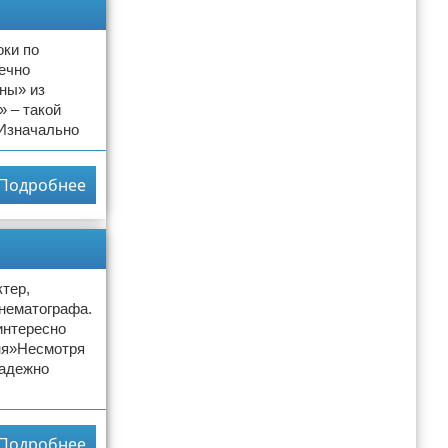
оки по
ечно
ны» из
 – такой
 Изначально
Подробнее
тер,
инематографа.
интересно
рня»Несмотря
надежно
Подробнее