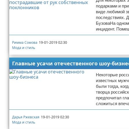
Для некоторых з
подарками и при
виде любимой зв
последствиях. Д
БузоваНа одном
инцидент. Поме
Римма Сомова
19-01-2019 02:30
Мода и стиль
Главные усачи отечественного шоу-бизне
Некоторые росси
известных мужчи
были тогда, ког
творца российск
предпочитал гла
сложиться впеч
Дарья Ржевская
19-01-2019 02:30
Мода и стиль