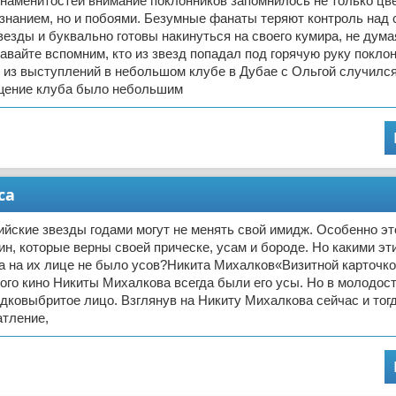
наменитостей внимание поклонников запомнилось не только цв
знанием, но и побоями. Безумные фанаты теряют контроль над 
езды и буквально готовы накинуться на своего кумира, не дума
авайте вспомним, кто из звезд попадал под горячую руку покло
 из выступлений в небольшом клубе в Дубае с Ольгой случилс
щение клуба было небольшим
са
йские звезды годами могут не менять свой имидж. Особенно эт
н, которые верны своей прическе, усам и бороде. Но какими э
да на их лице не было усов?Никита Михалков«Визитной карточко
ого кино Никиты Михалкова всегда были его усы. Но в молодос
дковыбритое лицо. Взглянув на Никиту Михалкова сейчас и тог
атление,