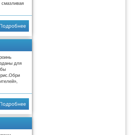
, смазливая
Подробнее
ероинь
озданы для
 бы
трис.Обри
ителей»,
Подробнее