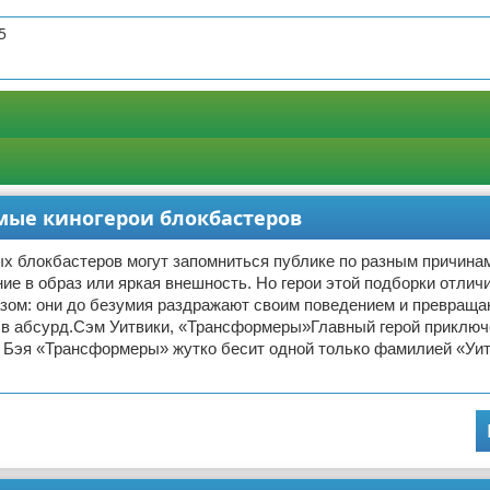
5
мые киногерои блокбастеров
х блокбастеров могут запомниться публике по разным причинам
ие в образ или яркая внешность. Но герои этой подборки отлич
зом: они до безумия раздражают своим поведением и превращ
 в абсурд.Сэм Уитвики, «Трансформеры»Главный герой приключ
 Бэя «Трансформеры» жутко бесит одной только фамилией «Уит