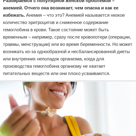
Разбираемся с популярной женской проблемой –
Отказ от ответственности
Кино и сериалы
анемией. Отчего она возникает, чем опасна и как ее
избежать.
Анемия – что это? Анемией называется низкое
Покупки
количество эритроцитов и сниженное содержание
гемоглобина в крови. Такое состояние может быть
Мода и стиль
временным – например, сразу после кровопотери (операции,
травмы, менструации) или во время беременности. Но может
возникать из-за однообразной и несбалансированной диеты
или внутренних неполадок организма, когда для
производства гемоглобина организму не хватает
питательных веществ или они плохо усваиваются.