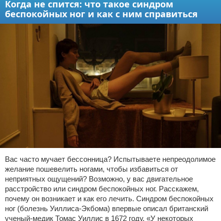
Когда не спится: что такое синдром
беспокойных ног и как с ним справиться
Вас часто мучает бессонница? Испытываете непреодолимое
желание пошевелить ногами, чтобы избавиться от
неприятных ощущений? Возможно, у вас двигательное
расстройство или синдром беспокойных ног. Расскажем,
почему он возникает и как его лечить. Синдром беспокойных
ног (болезнь Уиллиса-Экбома) впервые описал британский
ученый-медик Томас Уиллис в 1672 году. «У некоторых