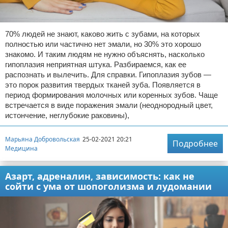
70% людей не знают, каково жить с зубами, на которых
полностью или частично нет эмали, но 30% это хорошо
знакомо. И таким людям не нужно объяснять, насколько
гипоплазия неприятная штука. Разбираемся, как ее
распознать и вылечить. Для справки. Гипоплазия зубов —
это порок развития твердых тканей зуба. Появляется в
период формирования молочных или коренных зубов. Чаще
встречается в виде поражения эмали (неоднородный цвет,
истончение, неглубокие раковины),
Марьяна Добровольская
25-02-2021 20:21
Подробнее
Медицина
Азарт, адреналин, зависимость: как не
сойти с ума от шопоголизма и лудомании