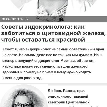
Отказ от ответственности
Кино и сериалы
Покупки
28-06-2019 07:07
Советы эндокринолога: как
Мода и стиль
заботиться о щитовидной железе,
чтобы оставаться красивой
Кажется, что эндокринолог не самый обязательный врач
на свете. На самом деле все не так, как мы думаем. Наш
эксперт, ведущий эндокринолог Москвы, объяснит,
насколько важен этот специалист для женского
здоровья и почему на прием к нему нужно ходить
именно два раза в год.
Любовь Разова, врач-
эндокринолог высшей
категории Центральной