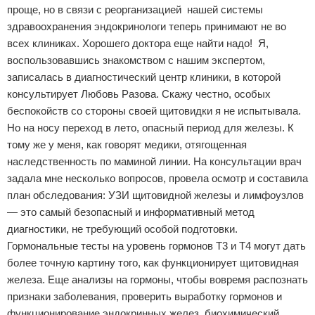
проще, но в связи с реорганизацией нашей системы
здравоохранения эндокринологи теперь принимают не во
всех клиниках. Хорошего доктора еще найти надо! Я,
воспользовавшись знакомством с нашим экспертом,
записалась в диагностический центр клиники, в которой
консультирует Любовь Разова. Скажу честно, особых
беспокойств со стороны своей щитовидки я не испытывала.
Но на носу переход в лето, опасный период для железы. К
тому же у меня, как говорят медики, отягощенная
наследственность по маминой линии. На консультации врач
задала мне несколько вопросов, провела осмотр и составила
план обследования: УЗИ щитовидной железы и лимфоузлов
— это самый безопасный и информативный метод
диагностики, не требующий особой подготовки.
Гормональные тесты на уровень гормонов T3 и T4 могут дать
более точную картину того, как функционирует щитовидная
железа. Еще анализы на гормоны, чтобы вовремя распознать
признаки заболевания, проверить выработку гормонов и
функционирование эндокринных желез, биохимический