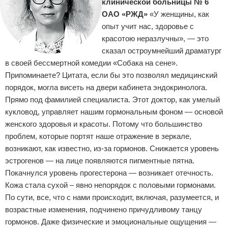
клинической больницы № 6
ОАО «РЖД»
«У женщины, как
опыт учит нас, здоровье с
красотою неразлучны», — это
сказал остроумнейший драматург
в своей бессмертной комедии «Собака на сене».
Припоминаете? Цитата, если бы это позволял медицинский
порядок, могла висеть на двери кабинета эндокринолога.
Прямо под фамилией специалиста. Этот доктор, как умелый
кукловод, управляет нашим гормональным фоном — основой
женского здоровья и красоты. Потому что большинство
проблем, которые портят наше отражение в зеркале,
возникают, как известно, из-за гормонов. Снижается уровень
эстрогенов — на лице появляются пигментные пятна.
Покачнулся уровень прогестерона — возникает отечность.
Кожа стала сухой – явно непорядок с половыми гормонами.
По сути, все, что с нами происходит, включая, разумеется, и
возрастные изменения, подчинено причудливому танцу
гормонов. Даже физические и эмоциональные ощущения —