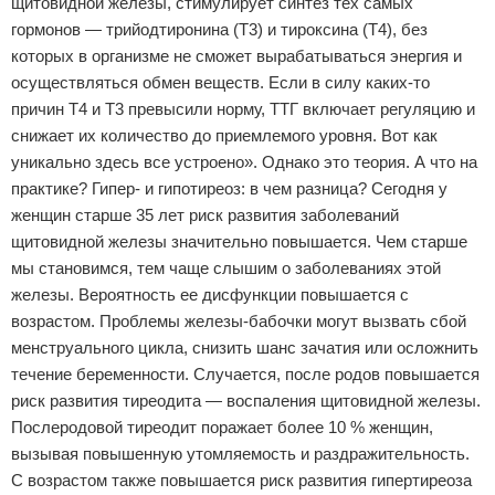
щитовидной железы, стимулирует синтез тех самых
гормонов — трийодтиронина (Т3) и тироксина (Т4), без
которых в организме не сможет вырабатываться энергия и
осуществляться обмен веществ. Если в силу каких-то
причин Т4 и Т3 превысили норму, ТТГ включает регуляцию и
снижает их количество до приемлемого уровня. Вот как
уникально здесь все устроено». Однако это теория. А что на
практике? Гипер- и гипотиреоз: в чем разница? Сегодня у
женщин старше 35 лет риск развития заболеваний
щитовидной железы значительно повышается. Чем старше
мы становимся, тем чаще слышим о заболеваниях этой
железы. Вероятность ее дисфункции повышается с
возрастом. Проблемы железы-бабочки могут вызвать сбой
менструального цикла, снизить шанс зачатия или осложнить
течение беременности. Случается, после родов повышается
риск развития тиреодита — воспаления щитовидной железы.
Послеродовой тиреодит поражает более 10 % женщин,
вызывая повышенную утомляемость и раздражительность.
С возрастом также повышается риск развития гипертиреоза