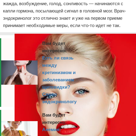
жажда, возбуждение, голод, сонливость — начинаются с
капли гормона, посылающей сигнал в головной мозг. Врач-
эндокринолог это отлично знает и уже на первом приеме
принимает необходимые меры, если что-то идет не так.
Вам будет
интересно:
Есть ли связь
между
кретинизмом и
заболеванием
щитовидки?
Слово
эндокринологу
Вам будет
интересно:
Анемия: