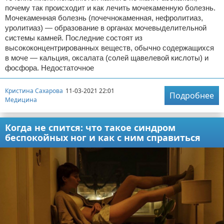
почему так происходит и как лечить мочекаменную болезнь.
Мочекаменная болезнь (почечнокаменная, нефролитиаз,
уролитиаз) — образование в органах мочевыделительной
системы камней. Последние состоят из
высококонцентрированных веществ, обычно содержащихся
в моче — кальция, оксалата (солей щавелевой кислоты) и
фосфора. Недостаточное
Кристина Сахарова
11-03-2021 22:01
Подробнее
Медицина
Когда не спится: что такое синдром
беспокойных ног и как с ним справиться