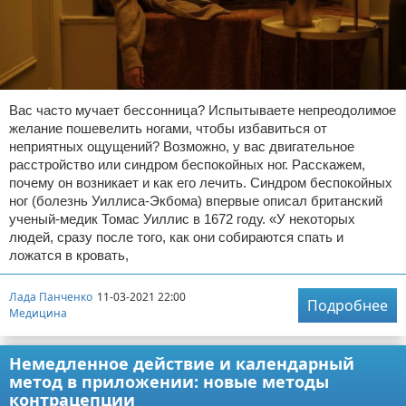
Вас часто мучает бессонница? Испытываете непреодолимое
желание пошевелить ногами, чтобы избавиться от
неприятных ощущений? Возможно, у вас двигательное
расстройство или синдром беспокойных ног. Расскажем,
почему он возникает и как его лечить. Синдром беспокойных
ног (болезнь Уиллиса-Экбома) впервые описал британский
ученый-медик Томас Уиллис в 1672 году. «У некоторых
людей, сразу после того, как они собираются спать и
ложатся в кровать,
Лада Панченко
11-03-2021 22:00
Подробнее
Медицина
Немедленное действие и календарный
метод в приложении: новые методы
контрацепции