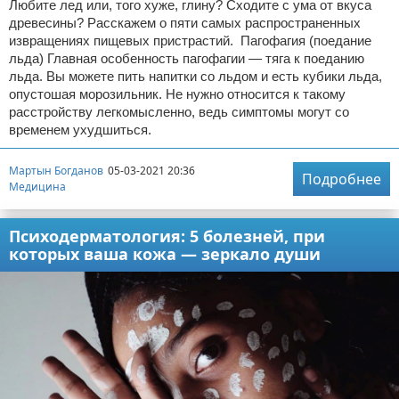
Любите лед или, того хуже, глину? Сходите с ума от вкуса
древесины? Расскажем о пяти самых распространенных
извращениях пищевых пристрастий. Пагофагия (поедание
льда) Главная особенность пагофагии — тяга к поеданию
льда. Вы можете пить напитки со льдом и есть кубики льда,
опустошая морозильник. Не нужно относится к такому
расстройству легкомысленно, ведь симптомы могут со
временем ухудшиться.
Мартын Богданов
05-03-2021 20:36
Подробнее
Медицина
Психодерматология: 5 болезней, при
которых ваша кожа — зеркало души