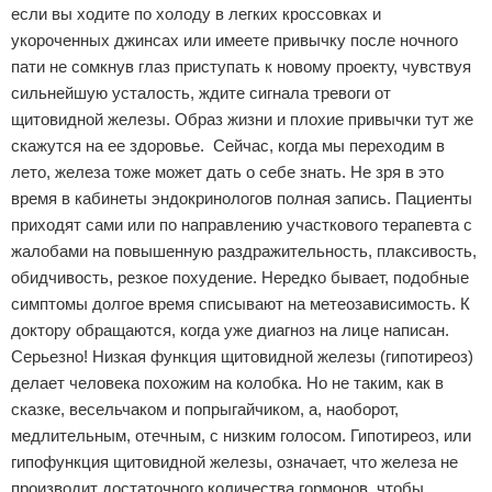
если вы ходите по холоду в легких кроссовках и
укороченных джинсах или имеете привычку после ночного
пати не сомкнув глаз приступать к новому проекту, чувствуя
сильнейшую усталость, ждите сигнала тревоги от
щитовидной железы. Образ жизни и плохие привычки тут же
скажутся на ее здоровье. Сейчас, когда мы переходим в
лето, железа тоже может дать о себе знать. Не зря в это
время в кабинеты эндокринологов полная запись. Пациенты
приходят сами или по направлению участкового терапевта с
жалобами на повышенную раздражительность, плаксивость,
обидчивость, резкое похудение. Нередко бывает, подобные
симптомы долгое время списывают на метеозависимость. К
доктору обращаются, когда уже диагноз на лице написан.
Серьезно! Низкая функция щитовидной железы (гипотиреоз)
делает человека похожим на колобка. Но не таким, как в
сказке, весельчаком и попрыгайчиком, а, наоборот,
медлительным, отечным, с низким голосом. Гипотиреоз, или
гипофункция щитовидной железы, означает, что железа не
производит достаточного количества гормонов, чтобы