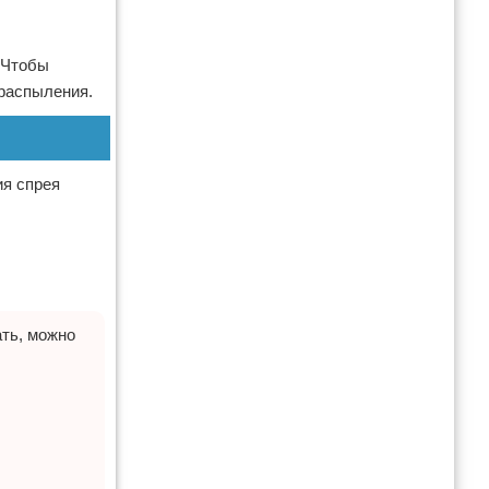
. Чтобы
 распыления.
ия спрея
ать, можно