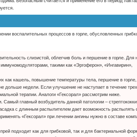
одима. Безопасным считается и применение его в период лактац
уется.
чении воспалительных процессов в горле, обусловленных грибк
вительность слизистой, облегчив боль и першение в горле. Для
 иммуномодуляторами, такими как «Эргоферон», «Ингавирин»,
их как кашель, повышение температуры тела, першение в горле,
 не дольше недели. Если улучшение не наступает в течение трех
риальной терапии. Аналоги «Гексорал» рассмотрим ниже.
. Самый главный возбудитель данной патологии – стрептококки
Насадка с длинным распылителем дает возможность распылять 
рименять «Гексорал» при лечении ангины нужно в составе комп
Спрей подходит как для грибковой, так и для бактериальной фор