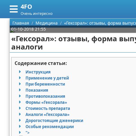
4FO
Меню
X
Очень интересно
Главная
Главная
Медицина
«Гексорал»: отзывы, форма выпус
01-10-2018 21:55
Категории
«Гексорал»: отзывы, форма вып
аналоги
Поиск
Медицина
О проекте
Информационные технологии
Содержание статьи:
Инструкция
Контакты
Финансы
Применение у детей
При беременности
Сотрудничество
Закон
Показания
Противопоказания
Размещение рекламы
Психология
Формы «Гексорала»
Стоимость препарата
Аналоги «Гексорала»
Для правообладателей
Спорт и фитнес
Дорогостоящие дженерики
Особые рекомендации
Условия предоставления информации
Красота
">