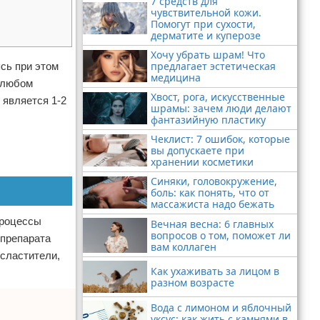
7 средств для
чувствительной кожи.
Помогут при сухости,
дерматите и куперозе
Хочу убрать шрам! Что
предлагает эстетическая
сь при этом
медицина
 любом
Хвост, рога, искусственные
 является 1-2
шрамы: зачем люди делают
фантазийную пластику
Чеклист: 7 ошибок, которые
вы допускаете при
хранении косметики
Синяки, головокружение,
боль: как понять, что от
массажиста надо бежать
процессы
Вечная весна: 6 главных
вопросов о том, поможет ли
 препарата
вам коллаген
сластители,
Как ухаживать за лицом в
разном возрасте
Вода с лимоном и яблочный
уксус: как жить с камнями в