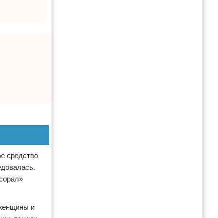
ое средство
едовалась.
ксорал»
 женщины и