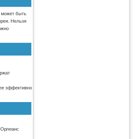
м может быть
прея. Нельзя
ожно
ержат
нее эффективно
 Орлеанс