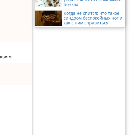
почках
Когда не спится: что такое
синдром беспокойных ног и
как с ним справиться
ациям: