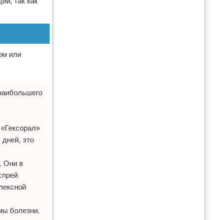
ии, так как
ом или
 наибольшего
 «Гексорал»
 дней, это
. Они в
спрей
лексной
мы болезни.