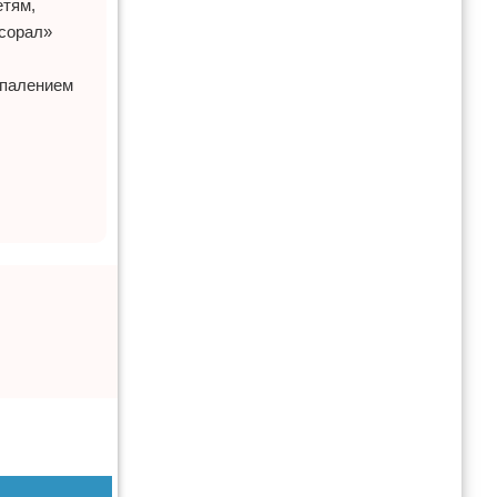
етям,
ксорал»
спалением