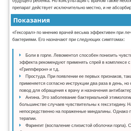
будущего ребенка. Но консультация с врачом также необх
препарат действует исключительно местно, и не абсорбир
Показания
«Гексорал» по мнению врачей весьма эффективен при ле
бактериями. Его назначают при следующих симптомах:
Боли в горле. Левоментол способен понизить чувст
эффекта рекомендуют применять спрей в комплексе с
«Гриппферон» и т.д.
Простуда. При появлении ее первых признаков, так
применяется согласно инструкции два раза в день, но
повод для обращения к врачу и назначения антибакте
Ангина. Это заболевание бактериальной этимологии
большинстве случаев чувствительны к гексэтидину. 
непосредственно на пораженные миндалины. Однако п
терапии.
Фарингит (воспаление слизистой оболочки горла). 