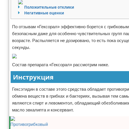
Отказ от ответственности
Кино и сериалы
Положительные отклики
Негативные оценки
Покупки
По отзывам «Гексорал» эффективно борется с грибковым
Мода и стиль
безопасным даже для особенно чувствительных групп па
возрасте. Распыляется не дозировано, то есть пока осущ
секунды.
Состав препарата «Гексорал» рассмотрим ниже.
Инструкция
Гексэтидин в составе этого средства обладает противог
обмена веществ в грибках и бактериях, вызывая тем сам
являются спирт и левоментол, обладающий обезболивающ
масло эвкалипта и консервант.