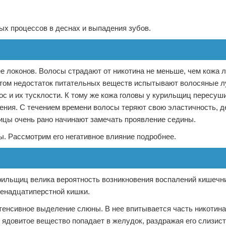
х процессов в деснах и выпадения зубов.
е локонов. Волосы страдают от никотина не меньше, чем кожа л
этом недостаток питательных веществ испытывают волосяные л
ос и их тусклости. К тому же кожа головы у курильщиц пересуш
ения. С течением времени волосы теряют свою эластичность, 
ицы очень рано начинают замечать проявление седины.
ы. Рассмотрим его негативное влияние подробнее.
рильщиц велика вероятность возникновения воспалений кишечн
венадцатиперстной кишки.
нтенсивное выделение слюны. В нее впитывается часть никотина
 ядовитое вещество попадает в желудок, раздражая его слизист