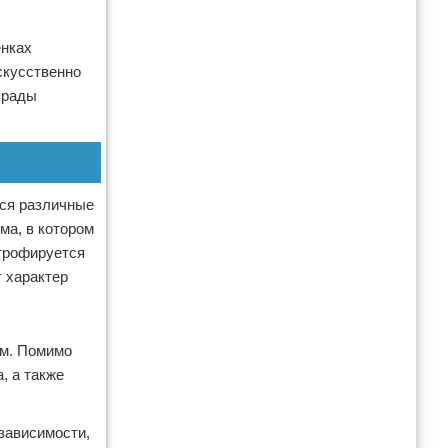
енках
скусственно
 рады
ься различные
ма, в котором
атрофируется
 характер
ем. Помимо
, а также
 зависимости,