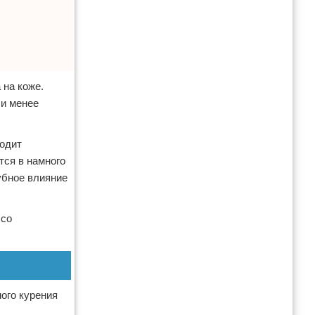
 на коже.
 и менее
ходит
тся в намного
убное влияние
 со
ого курения