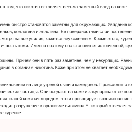
 в том, что никотин оставляет весьма заметный след на коже.
 очень быстро становятся заметны для окружающих. Увядание к
елков, коллагена и эластина. Ее поверхностный слой постепенн
смотря на все усилия, кажется неухоженным. Кроме этого, курен
тичность кожи. Именно поэтому она становится истонченной, сух
щины. Причем они в пять раз заметнее, чем у некурящих. Ран
ания в организм никотина. Коже при этом не хватает необходим
зникновении на лице угревой сыпи и камедонов. Происходит это 
ические частицы. Они оседают на коже и закупоривают ее пор
ия тканей кожи кислородом, что и провоцирует возникновение 
сходит разрушение в организме витамина Е, который отвечает з
ое курение.