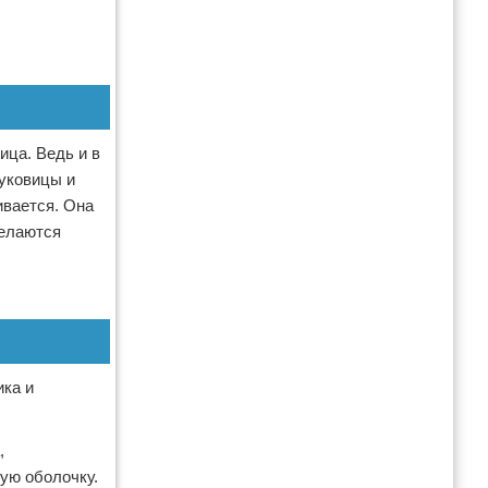
ица. Ведь и в
уковицы и
ивается. Она
делаются
ика и
,
ую оболочку.