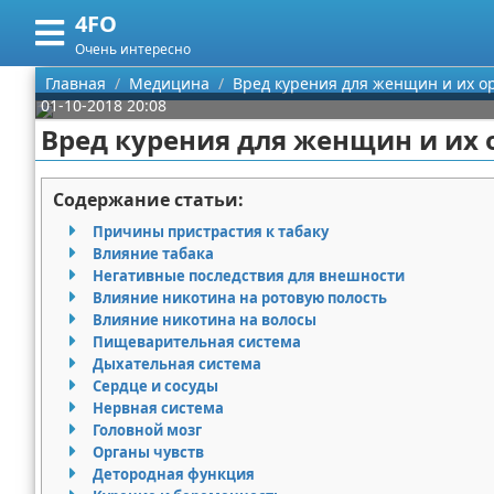
4FO
Меню
X
Очень интересно
Главная
Главная
Медицина
Вред курения для женщин и их о
01-10-2018 20:08
Категории
Вред курения для женщин и их
Поиск
Медицина
Содержание статьи:
О проекте
Информационные технологии
Причины пристрастия к табаку
Влияние табака
Контакты
Финансы
Негативные последствия для внешности
Влияние никотина на ротовую полость
Влияние никотина на волосы
Сотрудничество
Закон
Пищеварительная система
Дыхательная система
Размещение рекламы
Психология
Сердце и сосуды
Нервная система
Для правообладателей
Спорт и фитнес
Головной мозг
Органы чувств
Условия предоставления информации
Красота
Детородная функция