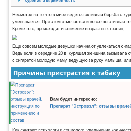
Курение и беременность
Отказ от ответственности
Кино и сериалы
Несмотря на то что в мире ведется активная борьба с ку
Покупки
уменьшается. При этом отмечается и вовсе негативная т
Кроме того, происходит и снижение возрастных границ.
Мода и стиль
Еще совсем молодые девушки начинают увлекаться сигар
Ведь если в середине 20 в. курящая женщина вызывала о
с сигаретой молодую маму, ведущую за руку малыша, ил
Причины пристрастия к табаку
Вам будет интересно:
Препарат "Эстровэл": отзывы врачей
Как считают психологи и социологи, увеличение количе