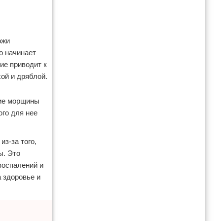
ожи
о начинает
ие приводит к
ой и дряблой.
ние морщины
ого для нее
из-за того,
ы. Это
воспалений и
а здоровье и