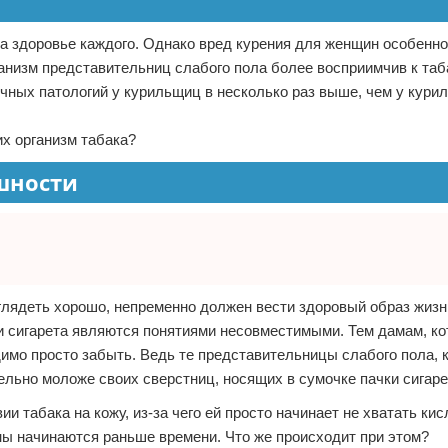
на здоровье каждого. Однако вред курения для женщин особенно
анизм представительниц слабого пола более восприимчив к таб
личных патологий у курильщиц в несколько раз выше, чем у кури
их организм табака?
шности
ыглядеть хорошо, непременно должен вести здоровый образ жизн
 и сигарета являются понятиями несовместимыми. Тем дамам, к
имо просто забыть. Ведь те представительницы слабого пола, 
ельно моложе своих сверстниц, носящих в сумочке пачки сигаре
и табака на кожу, из-за чего ей просто начинает не хватать кис
ины начинаются раньше времени. Что же происходит при этом?