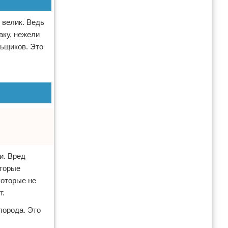
 велик. Ведь
аку, нежели
льщиков. Это
и. Вред
оторые
которые не
т.
лорода. Это