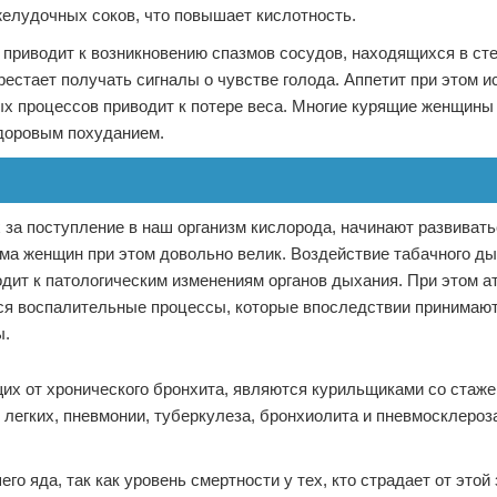
елудочных соков, что повышает кислотность.
приводит к возникновению спазмов сосудов, находящихся в ст
рестает получать сигналы о чувстве голода. Аппетит при этом и
ых процессов приводит к потере веса. Многие курящие женщины
здоровым похуданием.
 за поступление в наш организм кислорода, начинают развиват
ма женщин при этом довольно велик. Воздействие табачного ды
дит к патологическим изменениям органов дыхания. При этом 
тся воспалительные процессы, которые впоследствии принимают
ы.
щих от хронического бронхита, являются курильщиками со стаж
 легких, пневмонии, туберкулеза, бронхиолита и пневмосклероза
о яда, так как уровень смертности у тех, кто страдает от этой