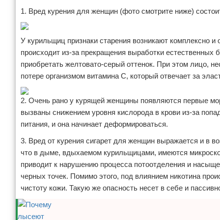
1. Вред курения для женщин (фото смотрите ниже) состоит
У курильщиц признаки старения возникают комплексно и
происходит из-за прекращения выработки естественных б
приобретать желтовато-серый оттенок. При этом лицо, не
потере организмом витамина С, который отвечает за элас
2. Очень рано у курящей женщины появляются первые мор
вызваны снижением уровня кислорода в крови из-за попад
питания, и она начинает деформироваться.
3. Вред от курения сигарет для женщин выражается и в во
что в дыме, вдыхаемом курильщицами, имеются микроскоп
приводит к нарушению процесса потоотделения и насыщен
черных точек. Помимо этого, под влиянием никотина прои
чистоту кожи. Такую же опасность несет в себе и пассивн