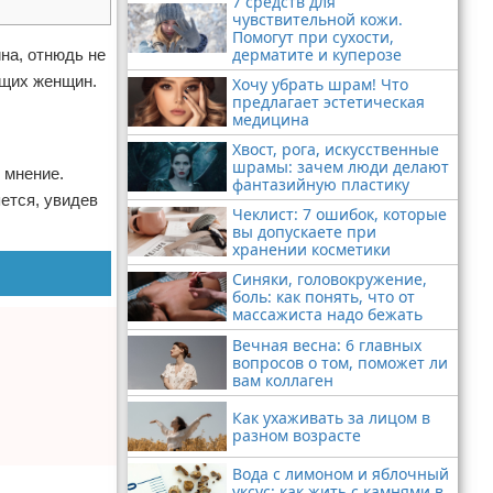
7 средств для
чувствительной кожи.
Помогут при сухости,
дерматите и куперозе
на, отнюдь не
ящих женщин.
Хочу убрать шрам! Что
предлагает эстетическая
медицина
Хвост, рога, искусственные
шрамы: зачем люди делают
 мнение.
фантазийную пластику
ется, увидев
Чеклист: 7 ошибок, которые
вы допускаете при
хранении косметики
Синяки, головокружение,
боль: как понять, что от
массажиста надо бежать
Вечная весна: 6 главных
вопросов о том, поможет ли
вам коллаген
Как ухаживать за лицом в
разном возрасте
Вода с лимоном и яблочный
уксус: как жить с камнями в