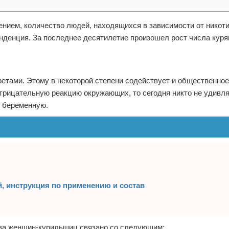
рением, количество людей, находящихся в зависимости от никоти
енденция. За последнее десятилетие произошел рост числа кур
етами. Этому в некоторой степени содействует и общественное
трицательную реакцию окружающих, то сегодня никто не удивля
и беременную.
, инструкция по применению и состав
ства женщин-курильщиц связано со следующим: