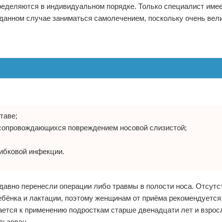
ределяются в индивидуальном порядке. Только специалист имее
 данном случае заниматься самолечением, поскольку очень вели
таве;
 сопровождающихся повреждением носовой слизистой;
рибковой инфекции.
давно перенесли операции либо травмы в полости носа. Отсутс
ебёнка и лактации, поэтому женщинам от приёма рекомендуется
шается к применению подросткам старше двенадцати лет и взро
льзован.