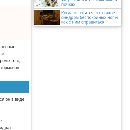
почках
Когда не спится: что такое
синдром беспокойных ног и
как с ним справиться
сленные
се
роме того,
 гормонов
ся он в виде
е
гидрат