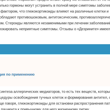
олько гормоны могут устранить в полной мере симптомы заболе
 фактором, что глюкокортикоиды влияют на различные клетки и
обладают противошоковым, антитоксическим, противоаллергиче
м. Стероиды являются незаменимыми при лечении заболевани
блокировать неприятные симптомы. Отзывы о «Дезрините» имеют
ция по применению
интеза аллергических медиаторов, то есть тех веществ, котор
оцедуры освобождения тучных клеток и формирования антител,
ще говоря, глюкокортикоиды для остановки распространения па
 пациента к привычному для него жизненному ритму.