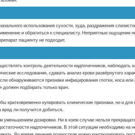
назального использования сухости, зуда, раздражения слизисто
рименение и обратиться к специалисту. Неприятные ощущения н
препарат пациенту не подходит.
уществлять контроль деятельности надпочечников, наблюдать з
ческие исследования, сдавать анализ крови развёрнутого хара
 Если обнаруживаются признаки инфицирования глотки, носа или
» должен подбирать только врач.
обы кратковременно купировать клинические признаки, но и для
 вряд ли получится добиться.
м уменьшением дозировки. Ни в коем случае нельзя прекращат
остаточности надпочечников. В этой ситуации необходимо на н
ижать. Во время лечения подростков нужно контролировать рост