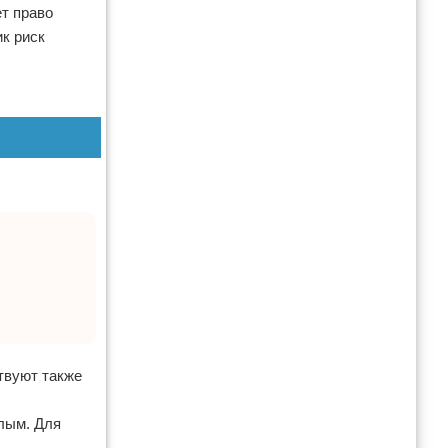
т право
к риск
твуют также
слым. Для