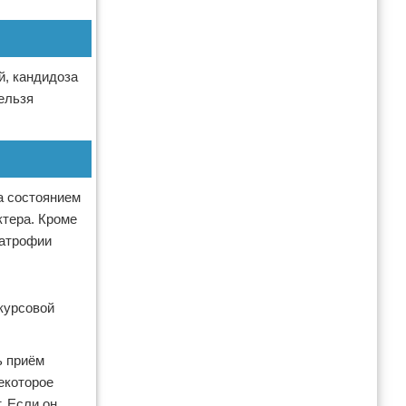
й, кандидоза
ельзя
а состоянием
ктера. Кроме
 атрофии
 курсовой
ь приём
екоторое
. Если он