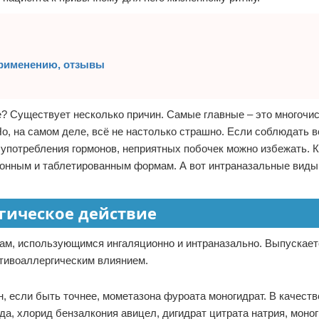
применению, отзывы
е? Существует несколько причин. Самые главные – это многочи
Но, на самом деле, всё не настолько страшно. Если соблюдать в
употребления гормонов, неприятных побочек можно избежать. К
ионным и таблетированным формам. А вот интраназальные виды
гическое действие
дам, использующимся ингаляционно и интраназально. Выпускает
тивоаллергическим влиянием.
, если быть точнее, мометазона фуроата моногидрат. В качеств
а, хлорид бензалкония авицел, дигидрат цитрата натрия, моно