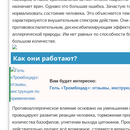
назначает врач. Однако это большая ошибка. Зачастую т
Отказ от ответственности
Кино и сериалы
нормализовать состояние человека. Это объясняется тем
Покупки
характеризуются внушительным спектром действия. Они 
противовоспалительным, десенсибилизирующим эффекто
Мода и стиль
аллергической природы. Им нет равных по способности 
большом количестве.
Как они работают?
Вам будет интересно:
Гель «Тромбоцид»: отзывы, инструк
Противоаллергическое влияние основано на уменьшении с
провоцируют развитие реакции человека, торможении пр
количества базофилов, угнетении выхода цитокинов. Про
действительно делают всё возможное, стремятся вернуть