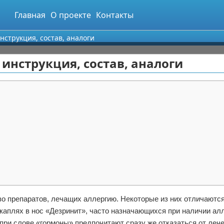
Главная
О проекте
Контакты
нструкция, состав, аналоги
 инструкция, состав, аналоги
о препаратов, лечащих аллергию. Некоторые из них отличаютс
каплях в нос «Дезринит», часто назначающихся при наличии ал
при слове «гормоны» предпочитают сразу же отказаться от лече