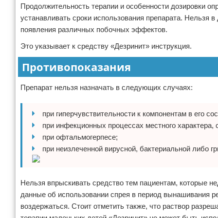
Продолжительность терапии и особенности дозировки оп
устанавливать сроки использования препарата. Нельзя в
появления различных побочных эффектов.
Это указывает к средству «Дезринит» инструкция.
Противопоказания
Препарат нельзя назначать в следующих случаях:
при гиперчувствительности к компонентам в его сос
при инфекционных процессах местного характера,
при офтальмогерпесе;
при неизлеченной вирусной, бактериальной либо г
Нельзя впрыскивать средство тем пациентам, которые не
данные об использовании спрея в период вынашивания р
воздержаться. Стоит отметить также, что раствор разре
терапии маленьких детей «Дезринит» не может быть испо