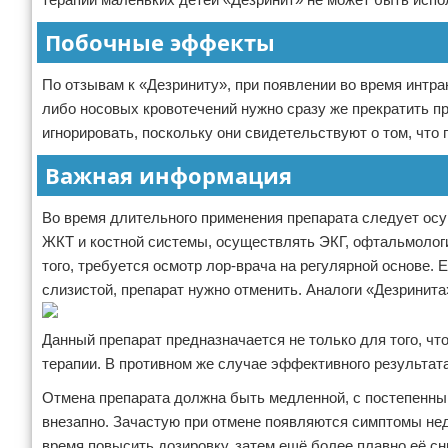
Побочные эффекты
По отзывам к «Дезриниту», при появлении во время интра
либо носовых кровотечений нужно сразу же прекратить п
игнорировать, поскольку они свидетельствуют о том, что 
Важная информация
Во время длительного применения препарата следует ос
ЖКТ и костной системы, осуществлять ЭКГ, офтальмологи
того, требуется осмотр лор-врача на регулярной основе.
слизистой, препарат нужно отменить. Аналоги «Дезринита
Данный препарат предназначается не только для того, чт
терапии. В противном же случае эффективного результата
Отмена препарата должна быть медленной, с постепенны
внезапно. Зачастую при отмене появляются симптомы нед
время повысить дозировку, затем ещё более плавно её сн