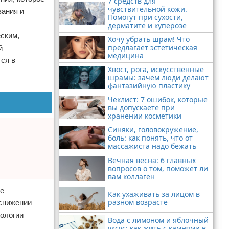
7 средств для
чувствительной кожи.
вания и
Помогут при сухости,
дерматите и куперозе
ским,
Хочу убрать шрам! Что
предлагает эстетическая
й
медицина
ся в
Хвост, рога, искусственные
шрамы: зачем люди делают
фантазийную пластику
Чеклист: 7 ошибок, которые
вы допускаете при
хранении косметики
Синяки, головокружение,
боль: как понять, что от
массажиста надо бежать
Вечная весна: 6 главных
вопросов о том, поможет ли
вам коллаген
ые
Как ухаживать за лицом в
разном возрасте
 снижении
тологии
Вода с лимоном и яблочный
уксус: как жить с камнями в