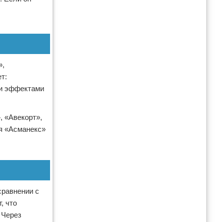
ы
»,
т:
ми эффектами
, «Авекорт»,
ся «Асманекс»
сравнении с
, что
 Через