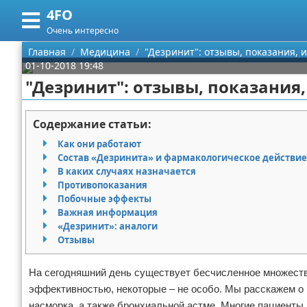
4FO
Меню
X
Очень интересно
Главная
Главная
Медицина
"Дезринит": отзывы, показания, и
01-10-2018 19:48
Категории
"Дезринит": отзывы, показания,
Поиск
Медицина
Содержание статьи:
О проекте
Информационные технологии
Как они работают
Состав «Дезринита» и фармакологическое действие
Контакты
Финансы
В каких случаях назначается
Противопоказания
Побочные эффекты
Сотрудничество
Закон
Важная информация
«Дезринит»: аналоги
Размещение рекламы
Психология
Отзывы
Для правообладателей
Спорт и фитнес
На сегодняшний день существует бесчисленное множеств
эффективностью, некоторые – не особо. Мы расскажем о 
Условия предоставления информации
Красота
насморка, а также бронхиальной астме. Многие пациенты 