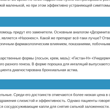
амой маленькой, но при этом эффективно устраняющей симптом
помощь придут его заменители. Основным аналогом «Дезринита
является «Назонекс». Какой же препарат всё-таки лучше? Отве
огичным фармакологическим влиянием, показаниями, побочны
арственные формы (лосьон, крем, мазь): «Гистан-Н» «Унидерм»
го разного генеза. В форме порошка для ингаляций выпускают
циента диагностирована бронхиальная астма.
ельные. Среди его достоинств отмечаются более низкая цена в 
дражения слизистой и эффективность. Однако пациенты говорят
ются сосудосуживающие капли для снятия сильной заложенности.