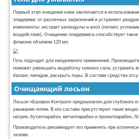
Первый этап очищения кожи заключается в использовани
эпидермис от различных загрязнений и устраняют раздра
компоненты: экстракт календулы и алоэ (питают, успока
воздействие). Очищению эпидермиса способствует такое 
флаконе объемом 120 мл.
Гель подходит для ежедневного применения. Производител
поможет уменьшить выработку кожного сала, устранить 
баланс липидов, раскрыть поры. В составе средства отс
Очищающий лосьон
Лосьон «Базирон Контрол» предназначен для глубокого о
умывания гелем. В его составе присутствуют такие вещес
натрия, бутилпарабен, метилпарабен и пропилпарабен. Л
Производитель рекомендует его применять при атопичес
экземе.