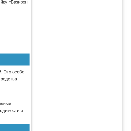
ейку «Базирон
. Это особо
Средства
льные
ходимости и