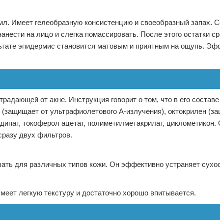
л. Имеет гелеобразную консистенцию и своеобразный запах. С
нести на лицо и слегка помассировать. После этого остатки с
ьтате эпидермис становится матовым и приятным на ощупь. Эф
адающей от акне. Инструкция говорит о том, что в его составе
9 (защищает от ультрафиолетового А-излучения), октокрилен (з
дипат, токоферол ацетат, полиметилметакрилат, циклометикон.
сразу двух фильтров.
ать для различных типов кожи. Он эффективно устраняет сухос
меет легкую текстуру и достаточно хорошо впитывается.