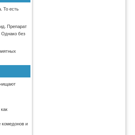
. То есть
ид. Препарат
 Однако без
риятных
очищают
 как
 комедонов и