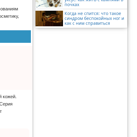
почках
бованиям
Когда не спится: что такое
осметику,
синдром беспокойных ног и
как с ним справиться
й кожей.
 Серия
т