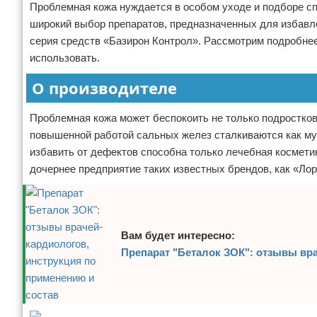
Проблемная кожа нуждается в особом уходе и подборе 
Отказ от ответственности
Кино и сериалы
широкий выбор препаратов, предназначенных для избавле
серия средств «Базирон Контрол». Рассмотрим подробнее,
Покупки
использовать.
Мода и стиль
О производителе
Проблемная кожа может беспокоить не только подростков
повышенной работой сальных желез сталкиваются как му
избавить от дефектов способна только лечебная космети
дочернее предприятие таких известных брендов, как «Ло
Вам будет интересно:
Препарат "Беталок ЗОК": отзывы вр