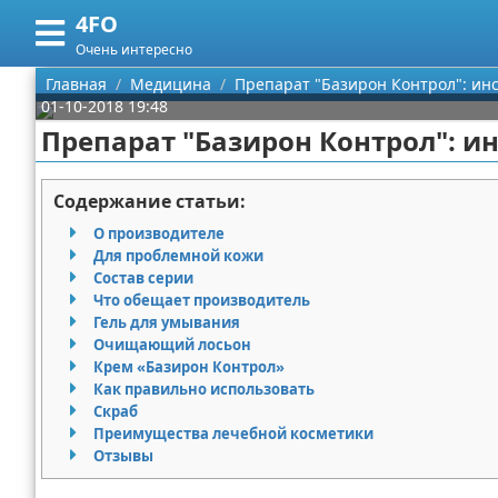
4FO
Меню
X
Очень интересно
Главная
Главная
Медицина
Препарат "Базирон Контрол": ин
01-10-2018 19:48
Категории
Препарат "Базирон Контрол": и
Поиск
Медицина
Содержание статьи:
О проекте
Информационные технологии
О производителе
Для проблемной кожи
Контакты
Финансы
Состав серии
Что обещает производитель
Гель для умывания
Сотрудничество
Закон
Очищающий лосьон
Крем «Базирон Контрол»
Размещение рекламы
Психология
Как правильно использовать
Скраб
Для правообладателей
Спорт и фитнес
Преимущества лечебной косметики
Отзывы
Условия предоставления информации
Красота