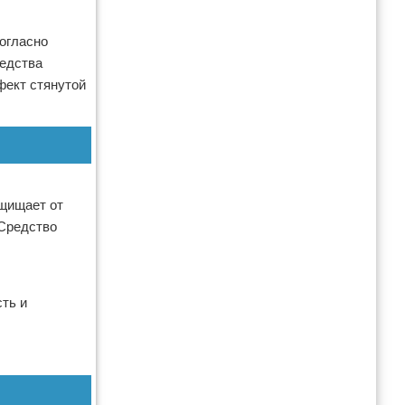
огласно
редства
фект стянутой
ащищает от
 Средство
ть и