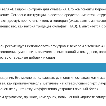
и геля «Базирон Контрол» для умывания. Его компоненты бере
жение. Согласно инструкции, в составе средства имеются нату
ивают дерму), пропиленгликоль и глицерин (оказывают смягчающ
вещество, как натрия тридецет сульфат (ПАВ). Выпускается ср
ь рекомендует использовать его утром и вечером в течение 4 
воспаления, уменьшить количество высыпаний и комедонов, нор
утствуют вредные добавки и спирт
чищения. Его можно использовать для снятия остатков макияжа
тва, как пропиленгликоль, цетиловый и стеариловый спирт, ла
осьон не сушит кожу и эффективно устраняет жирный блеск.
ком дерматите, прыщах, комедонах, повышенной жирности эпиде