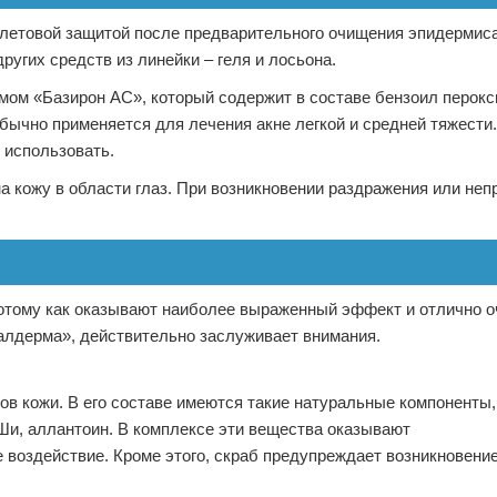
летовой защитой после предварительного очищения эпидермиса
ругих средств из линейки – геля и лосьона.
мом «Базирон АС», который содержит в составе бензоил перокс
ычно применяется для лечения акне легкой и средней тяжести.
 использовать.
 кожу в области глаз. При возникновении раздражения или неп
потому как оказывают наиболее выраженный эффект и отлично 
Галдерма», действительно заслуживает внимания.
ов кожи. В его составе имеются такие натуральные компоненты,
Ши, аллантоин. В комплексе эти вещества оказывают
оздействие. Кроме этого, скраб предупреждает возникновение