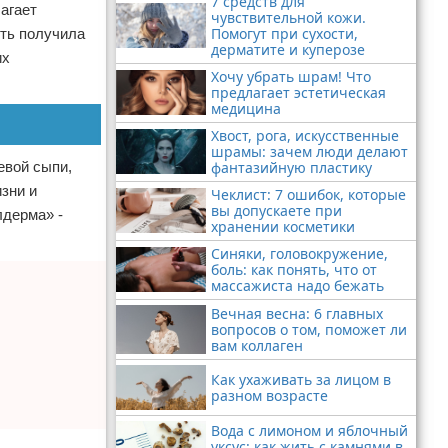
7 средств для
агает
чувствительной кожи.
Помогут при сухости,
сть получила
дерматите и куперозе
их
Хочу убрать шрам! Что
предлагает эстетическая
медицина
Хвост, рога, искусственные
шрамы: зачем люди делают
фантазийную пластику
евой сыпи,
зни и
Чеклист: 7 ошибок, которые
вы допускаете при
лдерма» -
хранении косметики
Синяки, головокружение,
боль: как понять, что от
массажиста надо бежать
Вечная весна: 6 главных
вопросов о том, поможет ли
вам коллаген
Как ухаживать за лицом в
разном возрасте
Вода с лимоном и яблочный
уксус: как жить с камнями в