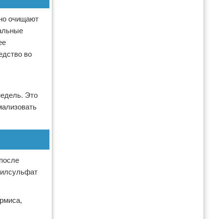
жно очищают
ральные
ее
едство во
недель. Это
мализовать
 после
урилсульфат
рмиса,