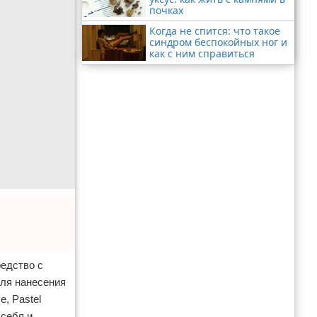
почках
Когда не спится: что такое
синдром беспокойных ног и
как с ним справиться
редство с
для нанесения
e, Pastel
 себя и