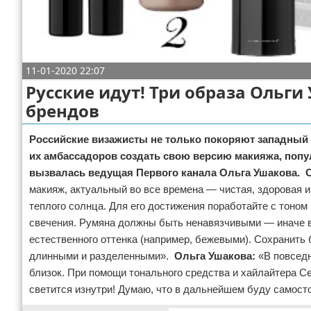
Отказ от ответственности
Кино и сериалы
Покупки
11-01-2020 22:07
Мода и стиль
Русские идут! Три образа Ольг
брендов
Российские визажисты не только покоряют западный
их амбассадоров создать свою версию макияжа, попу
вызвалась ведущая Первого канала Ольга Ушакова.
макияж, актуальный во все времена — чистая, здоровая и
теплого солнца. Для его достижения поработайте с тоном
свечения. Румяна должны быть ненавязчивыми — иначе вс
естественного оттенка (например, бежевыми). Сохранить
длинными и разделенными».
Ольга Ушакова:
«В повседн
близок. При помощи тонального средства и хайлайтера С
светится изнутри! Думаю, что в дальнейшем буду самост