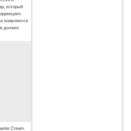
ар, который
оррекция».
 и появляются
яж должен
Master Cream.