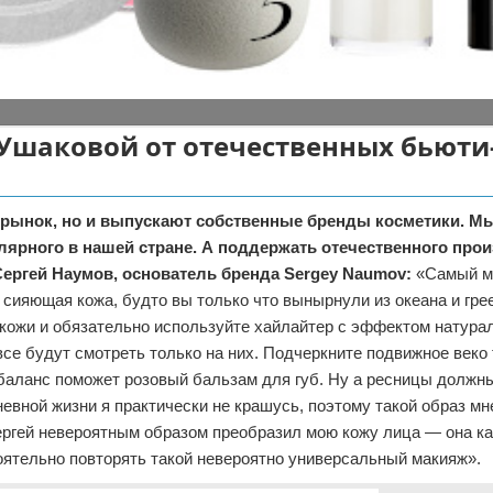
и Ушаковой от отечественных бьюти
 рынок, но и выпускают собственные бренды косметики. М
лярного в нашей стране. А поддержать отечественного про
Сергей Наумов, основатель бренда Sergey Naumov:
«Самый м
 сияющая кожа, будто вы только что вынырнули из океана и гре
 кожи и обязательно используйте хайлайтер с эффектом натура
е будут смотреть только на них. Подчеркните подвижное веко
 баланс поможет розовый бальзам для губ. Ну а ресницы должн
евной жизни я практически не крашусь, поэтому такой образ мн
ергей невероятным образом преобразил мою кожу лица — она ка
оятельно повторять такой невероятно универсальный макияж».