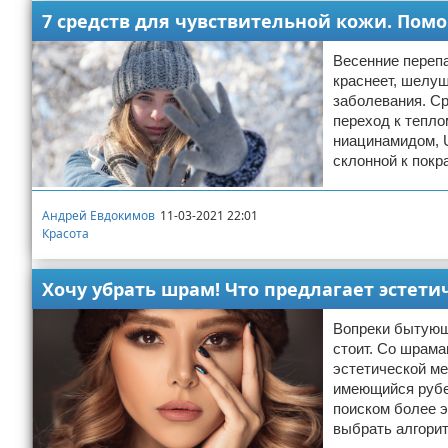
7 средств для чувствительной кожи. Помо
Весенние переп
краснеет, шелуш
заболевания. Ср
переход к тепло
ниацинамидом, U
склонной к пок
Андрей Евдокимов
11-03-2021 22:01
Красота
Хочу убрать шрам! Что предлагает эстет
Вопреки бытующе
стоит. Со шрам
эстетической м
имеющийся рубе
поиском более э
выбрать алгори