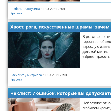
Любовь Золотухина
11-03-2021 22:01
Красота
Хвост, рога, искусственные шрамы: заче
В детстве почти
героиню любимой
взрослую жизнь 
детской мечте.
«Время красоты
Василиса Дмитриева
11-03-2021 22:01
Красота
Чеклист: 7 ошибок, которые вы допускае
Небрежное отно
любимом креме, 