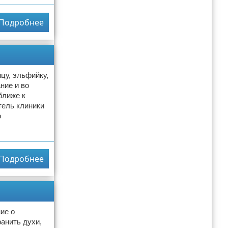
Подробнее
цу, эльфийку,
ние и во
ближе к
ель клиники
о
Подробнее
ие о
анить духи,