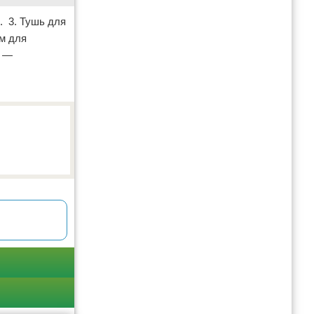
. 3. Тушь для
ем для
е —