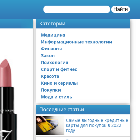
Найти
Категории
Медицина
Информационные технологии
Финансы
Закон
Психология
Спорт и фитнес
Красота
Кино и сериалы
Покупки
Мода и стиль
Последние статьи
Самые выгодные кредитные
карты для покупок в 2022
году