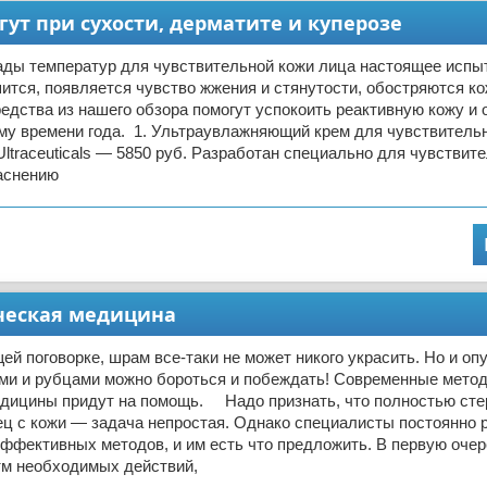
гут при сухости, дерматите и куперозе
ады температур для чувствительной кожи лица настоящее испы
ится, появляется чувство жжения и стянутости, обостряются к
едства из нашего обзора помогут успокоить реактивную кожу и 
му времени года. 1. Ультраувлажняющий крем для чувствительн
ltraсeuticals — 5850 руб. Разработан специально для чувствите
раснению
ическая медицина
й поговорке, шрам все-таки не может никого украсить. Но и опу
ами и рубцами можно бороться и побеждать! Современные мето
едицины придут на помощь. Надо признать, что полностью сте
ц с кожи — задача непростая. Однако специалисты постоянно 
ффективных методов, и им есть что предложить. В первую очер
тм необходимых действий,