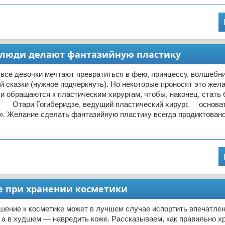
м люди делают фантазийную пластику
 все девочки мечтают превратиться в фею, принцессу, волшебни
 сказки (нужное подчеркнуть). Но некоторые проносят это жела
и обращаются к пластическим хирургам, чтобы, наконец, стать 
 Отари Гогиберидзе, ведущий пластический хирург, основат
». Желание сделать фантазийную пластику всегда продиктован
те при хранении косметики
шение к косметике может в лучшем случае испортить впечатлен
а в худшем — навредить коже. Рассказываем, как правильно хр