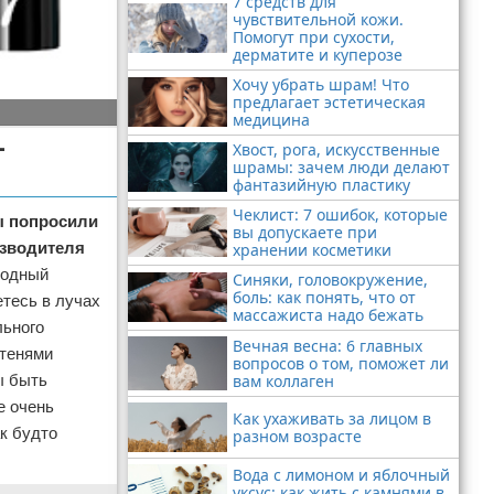
7 средств для
чувствительной кожи.
Помогут при сухости,
дерматите и куперозе
Хочу убрать шрам! Что
предлагает эстетическая
медицина
-
Хвост, рога, искусственные
шрамы: зачем люди делают
фантазийную пластику
Чеклист: 7 ошибок, которые
ы попросили
вы допускаете при
изводителя
хранении косметики
одный
Синяки, головокружение,
боль: как понять, что от
етесь в лучах
массажиста надо бежать
льного
Вечная весна: 6 главных
 тенями
вопросов о том, поможет ли
вам коллаген
ы быть
е очень
Как ухаживать за лицом в
к будто
разном возрасте
Вода с лимоном и яблочный
уксус: как жить с камнями в