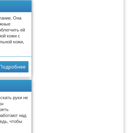
тание. Она
ожные
облегчить ей
ой кожи с
льной кожи,
Подробнее
скать руки не
ды
реть
работают над
едь, чтобы