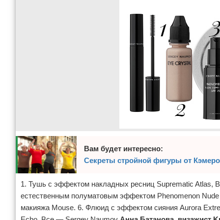
Вам будет интересно:
Секреты стройной фигуры от Кэмеро
1. Тушь с эффектом накладных ресниц Suprematic Atlas, Br
естественным полуматовым эффектом Phenomenon Nude Semi
макияжа Mouse. 6. Флюид с эффектом сияния Aurora Extreme
Echo. Все — Sergey Naumov
Анна Батанова
, визажист K