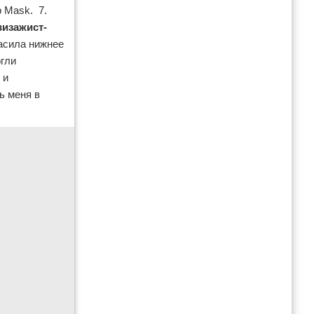
p Mask. 7.
визажист-
расила нижнее
огли
 и
ь меня в