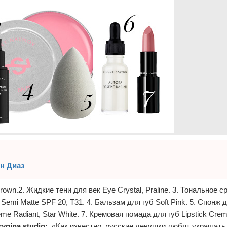
н Диаз
own.2. Жидкие тени для век Eye Crystal, Praline. 3. Тональное с
 Matte SPF 20, T31. 4. Бальзам для губ Soft Pink. 5. Спонж 
 Radiant, Star White. 7. Кремовая помада для губ Lipstick Crem
rygina studio:
«Как известно, русские девушки любят украшать