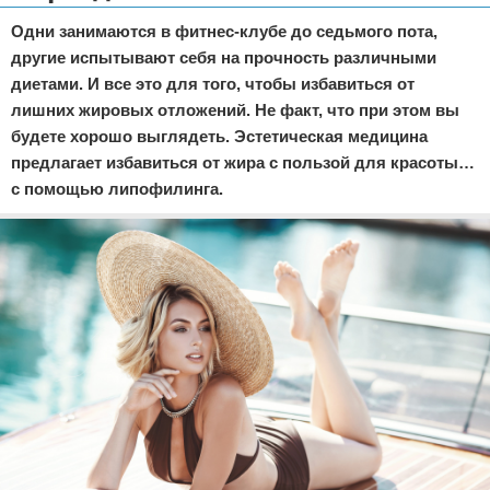
Отказ от ответственности
Кино и сериалы
Одни занимаются в фитнес-клубе до седьмого пота,
другие испытывают себя на прочность различными
Покупки
диетами. И все это для того, чтобы избавиться от
лишних жировых отложений. Не факт, что при этом вы
Мода и стиль
будете хорошо выглядеть. Эстетическая медицина
предлагает избавиться от жира с пользой для красоты…
с помощью липофилинга.