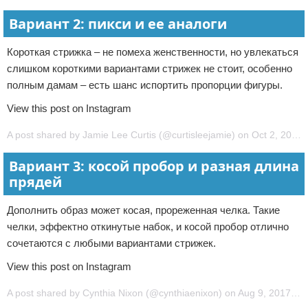
Вариант 2: пикси и ее аналоги
Короткая стрижка – не помеха женственности, но увлекаться
слишком короткими вариантами стрижек не стоит, особенно
полным дамам – есть шанс испортить пропорции фигуры.
View this post on Instagram
A post shared by Jamie Lee Curtis (@curtisleejamie) on Oct 2, 2018 at 11:11pm PDT
Вариант 3: косой пробор и разная длина
прядей
Дополнить образ может косая, прореженная челка. Такие
челки, эффектно откинутые набок, и косой пробор отлично
сочетаются с любыми вариантами стрижек.
View this post on Instagram
A post shared by Cynthia Nixon (@cynthiaenixon) on Aug 9, 2017 at 10:27am PDT