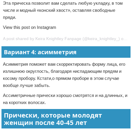
Эта прическа позволит вам сделать любую укладку, в том
числе и модный «конский хвост», оставляя свободные
пряди.
View this post on Instagram
A post shared by Keira Knightley Fanpage (@keira_knightley_) on Jan 29, 2014 at 8:55am PST
Вариант 4: асимметрия
Асимметрия поможет вам скорректировать форму лица, его
излишнюю округлость, благодаря ниспадающим прядям и
косому пробору. Кстати,о прямом проборе в этом случае
вообще лучше забыть.
Ассиметричные прически хорошо смотрятся и на длинных, и
на коротких волосах.
Прически, которые молодят
женщин после 40-45 лет