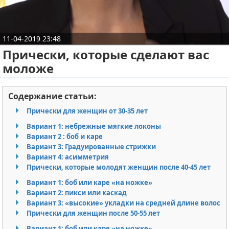
Отказ от ответственности
Кино и сериалы
Покупки
11-04-2019 23:48
Прически, которые сделают вас
Мода и стиль
моложе
Содержание статьи:
Прически для женщин от 30-35 лет
Вариант 1: небрежные мягкие локоны
Вариант 2 : боб и каре
Вариант 3: Градуированные стрижки
Вариант 4: асимметрия
Прически, которые молодят женщин после 40-45 лет
Вариант 1: боб или каре «на ножке»
Вариант 2: пикси или каскад
Вариант 3: «высокие» укладки на средней длине волос
Прически для женщин после 50-55 лет
Вариант 1: боб или каре «на ножке»