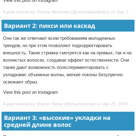
View this post on Instagram
A post shared by Victoria Beckham (@victoriabeckham) on Sep 11, 2018 at 12:15pm PDT
Вариант 2: пикси или каскад
Они так же отвечают всем требованиям молодежных
трендов, но при этом позволяют подкорректировать
внешность. Такие стрижки смотрятся как на прямых, так и на
волнистых волосах, создавая эффект естественности. Они
также дают возможность поэкспериментировать с
укладками: объемные волны, мягкие локоны безупречно
освежают образ.
View this post on Instagram
A post shared by Sharon Stone (@sharonstone) on Jan 25, 2019 at 9:28am PST
Вариант 3: «высокие» укладки на
средней длине волос