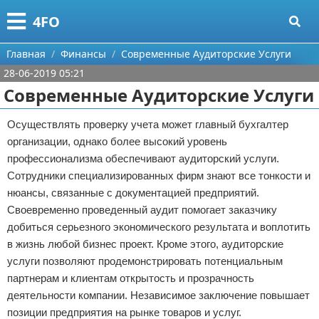
Меню
X
4FO
Главная
Главная
Финансы
Современные Аудиторские Услуги
28-06-2019 05:21
Категории
Современные Аудиторские Услуги
Поиск
Медицина
Осуществлять проверку учета может главный бухгалтер
организации, однако более высокий уровень
О проекте
Информационные технологии
профессионализма обеспечивают аудиторский услуги.
Контакты
Финансы
Сотрудники специализированных фирм знают все тонкости и
нюансы, связанные с документацией предприятий.
Сотрудничество
Закон
Своевременно проведенный аудит помогает заказчику
добиться серьезного экономического результата и воплотить
Размещение рекламы
Психология
в жизнь любой бизнес проект. Кроме этого, аудиторские
услуги позволяют продемонстрировать потенциальным
Для правообладателей
Спорт и фитнес
партнерам и клиентам открытость и прозрачность
деятельности компании. Независимое заключение повышает
Условия предоставления информации
Красота
позиции предприятия на рынке товаров и услуг.