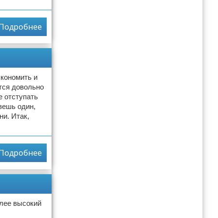
Подробнее
экономить и
ется довольно
е отступать
вешь один,
и. Итак,
Подробнее
олее высокий