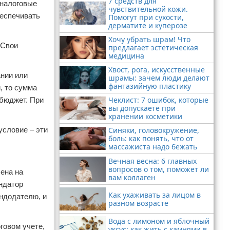
7 средств для
 налоговые
чувствительной кожи.
беспечивать
Помогут при сухости,
дерматите и куперозе
Хочу убрать шрам! Что
 Свои
предлагает эстетическая
медицина
Хвост, рога, искусственные
ании или
шрамы: зачем люди делают
фантазийную пластику
, то сумма
Чеклист: 7 ошибок, которые
 бюджет. При
вы допускаете при
хранении косметики
Синяки, головокружение,
условие – эти
боль: как понять, что от
массажиста надо бежать
Вечная весна: 6 главных
вопросов о том, поможет ли
лена на
вам коллаген
ндатор
Как ухаживать за лицом в
ендодателю, и
разном возрасте
Вода с лимоном и яблочный
говом учете,
уксус: как жить с камнями в