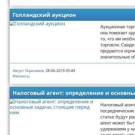
Голландский аукцион
Аукционная торг
она помогает од
то, что им необ
торговли. Свид
продаются огром
значительные о
Август Герасимов
28-06-2019 05:49
Финансы
Налоговый агент: определение и основны
Налоговый агент
посреднические 
статье будут р
агент может быт
удержаниям у на
те же права, что