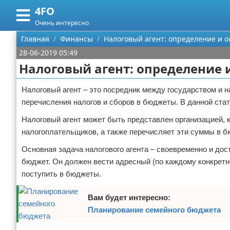
4FO
Меню
X
Очень интересно
Главная
Главная
Финансы
Налоговый агент: определение и 
28-06-2019 05:49
Категории
Налоговый агент: определение 
Поиск
Медицина
Налоговый агент – это посредник между государством и 
перечисления налогов и сборов в бюджеты. В данной ста
О проекте
Информационные технологии
Налоговый агент может быть представлен организацией, 
Контакты
Финансы
налогоплательщиков, а также перечисляет эти суммы в бю
Основная задача налогового агента – своевременно и до
Сотрудничество
Закон
бюджет. Он должен вести адресный (по каждому конкретн
Размещение рекламы
Психология
поступить в бюджеты.
Для правообладателей
Спорт и фитнес
Вам будет интересно:
Планирование семейного бюджета
Условия предоставления информации
Красота