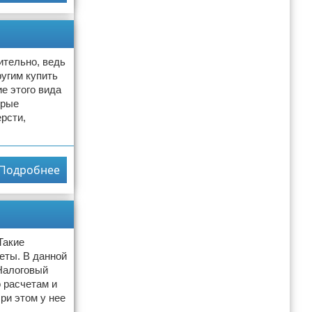
ительно, ведь
угим купить
е этого вида
орые
рсти,
Подробнее
Такие
еты. В данной
Налоговый
 расчетам и
ри этом у нее