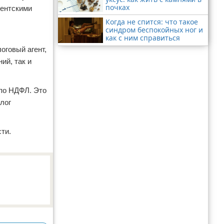
почках
гентскими
Когда не спится: что такое
синдром беспокойных ног и
как с ним справиться
оговый агент,
ий, так и
 по НДФЛ. Это
лог
ти.