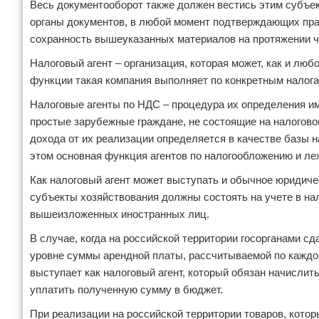
Весь документооборот также должен вестись этим субъек
Отказ от ответственности
Кино и сериалы
органы документов, в любой момент подтверждающих пра
сохранность вышеуказанных материалов на протяжении ч
Покупки
Налоговый агент – организация, которая может, как и лю
функции такая компания выполняет по конкретным налога
Мода и стиль
Налоговые агенты по НДС – процедура их определения им
простые зарубежные граждане, не состоящие на налогово
дохода от их реализации определяется в качестве базы н
этом основная функция агентов по налогообложению и ле
Как налоговый агент может выступать и обычное юридиче
субъекты хозяйствования должны состоять на учете в нал
вышеизложенных иностранных лиц.
В случае, когда на российской территории госорганами с
уровне суммы арендной платы, рассчитываемой по каждо
выступает как налоговый агент, который обязан начислит
уплатить полученную сумму в бюджет.
При реализации на российской территории товаров, кото