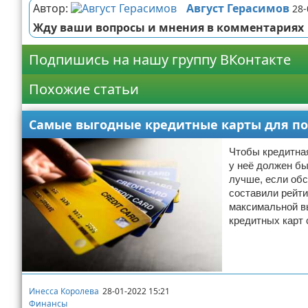
Автор:
Август Герасимов
28-
Жду ваши вопросы и мнения в комментариях
Подпишись на нашу группу ВКонтакте
Похожие статьи
Самые выгодные кредитные карты для пок
Чтобы кредитная
у неё должен б
лучше, если об
составили рейти
максимальной вы
кредитных карт 
Инесса Королева
28-01-2022 15:21
Финансы