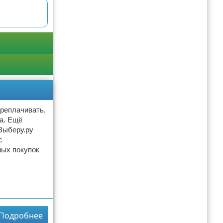
ереплачивать,
а. Ещё
Выберу.ру
с
ных покупок
Подробнее