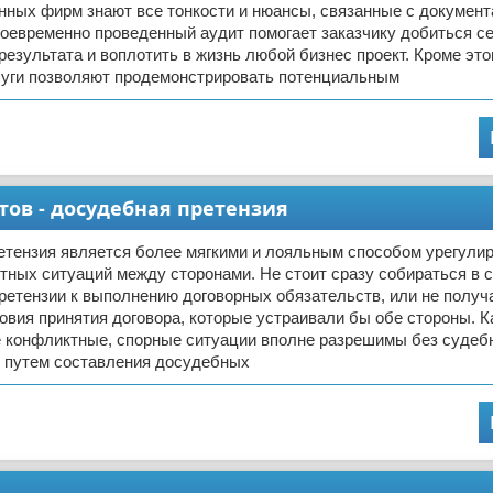
нных фирм знают все тонкости и нюансы, связанные с докумен
оевременно проведенный аудит помогает заказчику добиться с
результата и воплотить в жизнь любой бизнес проект. Кроме это
луги позволяют продемонстрировать потенциальным
ов - досудебная претензия
тензия является более мягкими и лояльным способом урегули
тных ситуаций между сторонами. Не стоит сразу собираться в с
ретензии к выполнению договорных обязательств, или не получ
овия принятия договора, которые устраивали бы обе стороны. К
ие конфликтные, спорные ситуации вполне разрешимы без судеб
, путем составления досудебных