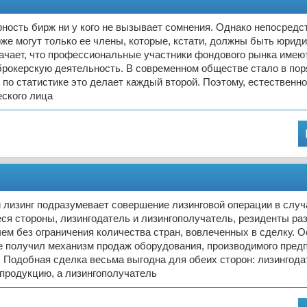
ность бирж ни у кого не вызывает сомнения. Однако непосредс
рже могут только ее члены, которые, кстати, должны быть юрид
ачает, что профессиональные участники фондового рынка имею
брокерскую деятельность. В современном обществе стало в по
: по статистике это делает каждый второй. Поэтому, естественно
еского лица
изинг подразумевает совершение лизинговой операции в случа
ся стороны, лизингодатель и лизингополучатель, резиденты ра
чем без ограничения количества стран, вовлеченных в сделку. 
е получил механизм продаж оборудования, производимого пред
 Подобная сделка весьма выгодна для обеих сторон: лизингода
продукцию, а лизингополучатель