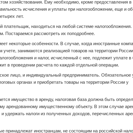
том хозяйствования. Ему необходимо, кроме предоставления в
вильность исчисления и уплаты при налогообложении, еще и о
етырех лет.
бой плательщик, находиться на любой системе налогообложения.
м. Постараемся рассмотреть их поподробнее.
еет некоторые особенности. В случае, когда иностранные комп
м учете, занимаются реализацией товаров на территории России
алогообложения и налог, исчисленный с нее, подлежит уплате в
жит в проведении расчета по каждой отдельной операции.
ское лицо, и индивидуальный предприниматель. Обязательное 
оговых органах и приобретать товары на территории России у
дается имущество в аренду, налоговая база должна быть опреде
му арендованному имущественному объекту. В этом случае аре
ь и удержать налоги из полученных доходов, перечисленных ар
рые принадлежат иностранцам, не состоящим на российской нало