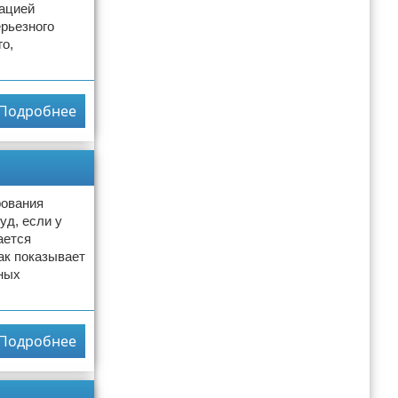
тацией
ерьезного
го,
Подробнее
рования
уд, если у
ается
ак показывает
ных
Подробнее