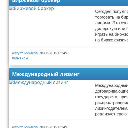
Сегодня популяр
торговать на би
лицами. Это озн
дилерскую или 
играть на бирже
на бирже физич
Август Борисов
28-06-2019 05:49
Финансы
Международный лизинг
Международный л
договаривающие
государств, при
распространени
лизингодателем.
реализует свою 
Август Борисов
28-06-2019 05:49