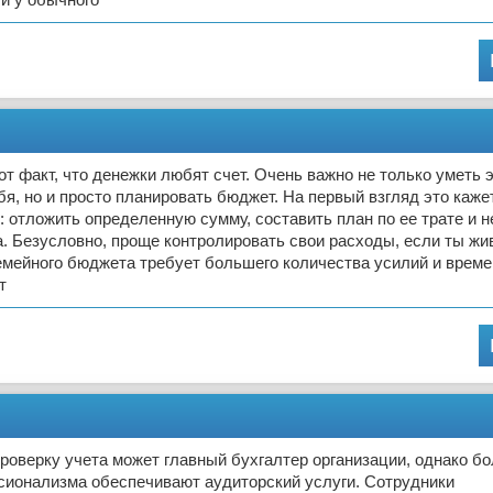
от факт, что денежки любят счет. Очень важно не только уметь 
бя, но и просто планировать бюджет. На первый взгляд это каж
: отложить определенную сумму, составить план по ее трате и н
а. Безусловно, проще контролировать свои расходы, если ты жи
мейного бюджета требует большего количества усилий и времен
т
оверку учета может главный бухгалтер организации, однако б
сионализма обеспечивают аудиторский услуги. Сотрудники