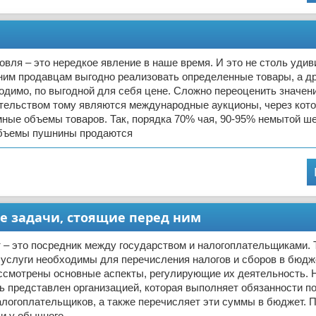
овля – это нередкое явление в наше время. И это не столь удив
ним продавцам выгодно реализовать определенные товары, а др
ходимо, по выгодной для себя цене. Сложно переоценить значени
етельством тому являются международные аукционы, через кот
ные объемы товаров. Так, порядка 70% чая, 90-95% немытой ше
бъемы пушнины продаются
е задачи, стоящие перед ним
 – это посредник между государством и налогоплательщиками. 
услуги необходимы для перечисления налогов и сборов в бюдж
ассмотрены основные аспекты, регулирующие их деятельность. 
ь представлен организацией, которая выполняет обязанности по
логоплательщиков, а также перечисляет эти суммы в бюджет. П
 и у обычного