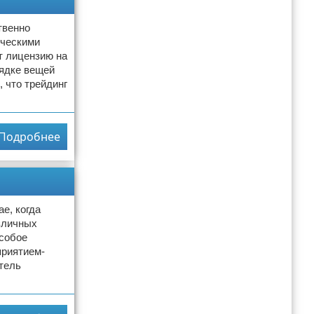
твенно
ическими
т лицензию на
рядке вещей
, что трейдинг
Подробнее
е, когда
зличных
Особое
приятием-
тель