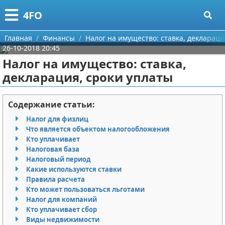
Меню
X
4FO
Главная
Главная
Финансы
Налог на имущество: ставка, деклараци
26-10-2018 20:45
Категории
Налог на имущество: ставка,
декларация, сроки уплаты
Поиск
Медицина
О проекте
Информационные технологии
Содержание статьи:
Налог для физлиц
Контакты
Финансы
Что является объектом налогообложения
Кто уплачивает
Сотрудничество
Закон
Налоговая база
Налоговый период
Размещение рекламы
Психология
Какие используются ставки
Правила расчета
Кто может пользоваться льготами
Для правообладателей
Спорт и фитнес
Налог для компаний
Кто уплачивает сбор
Условия предоставления информации
Красота
Виды недвижимости