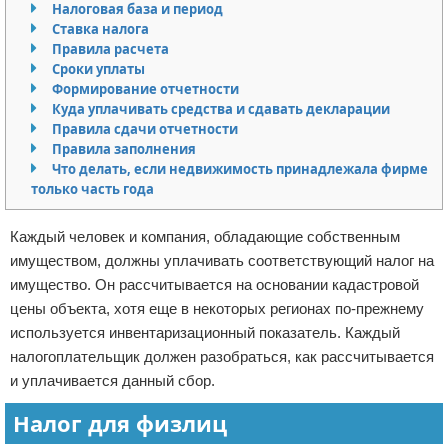
Налоговая база и период
Отказ от ответственности
Кино и сериалы
Ставка налога
Правила расчета
Сроки уплаты
Покупки
Формирование отчетности
Куда уплачивать средства и сдавать декларации
Мода и стиль
Правила сдачи отчетности
Правила заполнения
Что делать, если недвижимость принадлежала фирме
только часть года
Каждый человек и компания, обладающие собственным
имуществом, должны уплачивать соответствующий налог на
имущество. Он рассчитывается на основании кадастровой
цены объекта, хотя еще в некоторых регионах по-прежнему
используется инвентаризационный показатель. Каждый
налогоплательщик должен разобраться, как рассчитывается
и уплачивается данный сбор.
Налог для физлиц