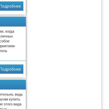
Подробнее
е, когда
зличных
Особое
приятием-
тель
Подробнее
ительно, ведь
угим купить
е этого вида
орые