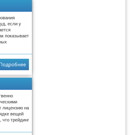
рования
уд, если у
ается
ак показывает
ных
Подробнее
твенно
ическими
т лицензию на
рядке вещей
, что трейдинг