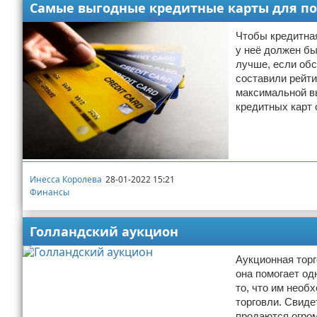
Самые выгодные кредитные карты для пок
Чтобы кредитная
у неё должен б
лучше, если об
составили рейти
максимальной вы
кредитных карт 
Инесса Королева
28-01-2022 15:21
Финансы
Голландский аукцион
Аукционная торг
она помогает од
то, что им необ
торговли. Свид
продаются огром