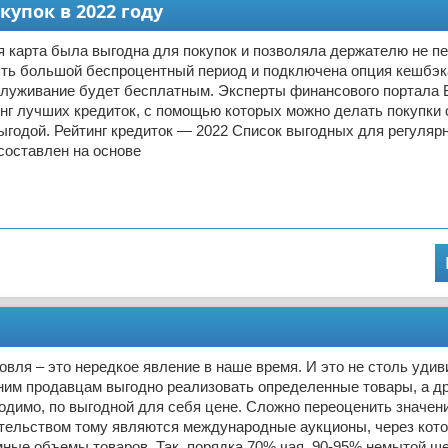
упок в 2022 году
 карта была выгодна для покупок и позволяла держателю не п
ыть большой беспроцентный период и подключена опция кешбэк
служивание будет бесплатным. Эксперты финансового портала 
нг лучших кредиток, с помощью которых можно делать покупки 
годой. Рейтинг кредиток — 2022 Список выгодных для регуляр
составлен на основе
овля – это нередкое явление в наше время. И это не столь удив
ним продавцам выгодно реализовать определенные товары, а др
ходимо, по выгодной для себя цене. Сложно переоценить значени
етельством тому являются международные аукционы, через кот
ные объемы товаров. Так, порядка 70% чая, 90-95% немытой ше