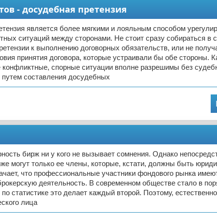
ов - досудебная претензия
тензия является более мягкими и лояльным способом урегули
тных ситуаций между сторонами. Не стоит сразу собираться в с
ретензии к выполнению договорных обязательств, или не получ
овия принятия договора, которые устраивали бы обе стороны. К
ие конфликтные, спорные ситуации вполне разрешимы без судеб
, путем составления досудебных
ность бирж ни у кого не вызывает сомнения. Однако непосредс
рже могут только ее члены, которые, кстати, должны быть юрид
ачает, что профессиональные участники фондового рынка имею
брокерскую деятельность. В современном обществе стало в по
: по статистике это делает каждый второй. Поэтому, естественно
еского лица