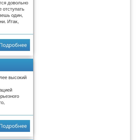
ется довольно
е отступать
вешь один,
и. Итак,
Подробнее
олее высокий
тацией
ерьезного
го,
Подробнее