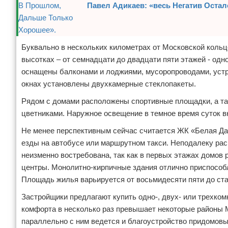
Павел Адикаев: «весь Негатив Оста
Отказ от ответственности
Кино и сериалы
Покупки
Буквально в нескольких километрах от Московской кольц
Мода и стиль
высотках – от семнадцати до двадцати пяти этажей - одн
оснащены балконами и лоджиями, мусоропроводами, устр
окнах установлены двухкамерные стеклопакеты.
Рядом с домами расположены спортивные площадки, а та
цветниками. Наружное освещение в темное время суток в
Не менее перспективным сейчас считается ЖК «Белая Да
езды на автобусе или маршрутном такси. Неподалеку рас
неизменно востребована, так как в первых этажах домов
центры. Монолитно-кирпичные здания отлично приспособл
Площадь жилья варьируется от восьмидесяти пяти до ста
Застройщики предлагают купить одно-, двух- или трехко
комфорта в несколько раз превышает некоторые районы М
параллельно с ним ведется и благоустройство придомовы