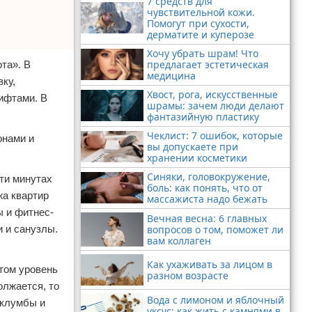
7 средств для
чувствительной кожи.
Помогут при сухости,
дерматите и куперозе
Хочу убрать шрам! Что
предлагает эстетическая
та». В
медицина
ку,
Хвост, рога, искусственные
ифтами. В
шрамы: зачем люди делают
фантазийную пластику
Чеклист: 7 ошибок, которые
онами и
вы допускаете при
хранении косметики
Синяки, головокружение,
ти минутах
боль: как понять, что от
жа квартир
массажиста надо бежать
ы и фитнес-
Вечная весна: 6 главных
вопросов о том, поможет ли
 и санузлы.
вам коллаген
Как ухаживать за лицом в
том уровень
разном возрасте
олжается, то
Вода с лимоном и яблочный
 клумбы и
уксус: как жить с камнями в