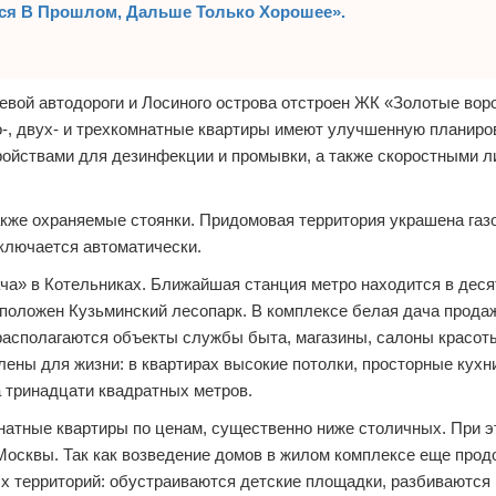
лся В Прошлом, Дальше Только Хорошее».
евой автодороги и Лосиного острова отстроен ЖК «Золотые воро
о-, двух- и трехкомнатные квартиры имеют улучшенную планиров
ойствами для дезинфекции и промывки, а также скоростными л
кже охраняемые стоянки. Придомовая территория украшена газ
ключается автоматически.
ча» в Котельниках. Ближайшая станция метро находится в деся
положен Кузьминский лесопарк. В комплексе белая дача прода
 располагаются объекты службы быта, магазины, салоны красот
ены для жизни: в квартирах высокие потолки, просторные кухни
 тринадцати квадратных метров.
мнатные квартиры по ценам, существенно ниже столичных. При э
осквы. Так как возведение домов в жилом комплексе еще прод
х территорий: обустраиваются детские площадки, разбиваются