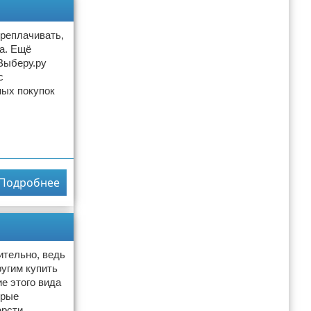
ереплачивать,
а. Ещё
Выберу.ру
с
ных покупок
Подробнее
ительно, ведь
угим купить
е этого вида
орые
рсти,