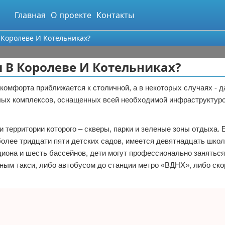
Главная
О проекте
Контакты
Королеве И Котельниках?
 В Королеве И Котельниках?
омфорта приближается к столичной, а в некоторых случаях - 
лых комплексов, оснащенных всей необходимой инфраструктуро
и территории которого – скверы, парки и зеленые зоны отдыха. 
 более тридцати пяти детских садов, имеется девятнадцать школ
адиона и шесть бассейнов, дети могут профессионально занятьс
ым такси, либо автобусом до станции метро «ВДНХ», либо ск