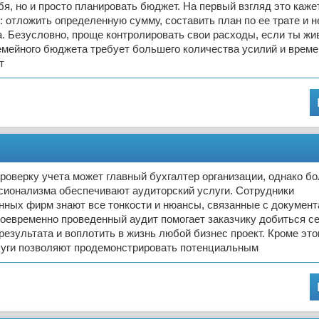
бя, но и просто планировать бюджет. На первый взгляд это каж
: отложить определенную сумму, составить план по ее трате и н
а. Безусловно, проще контролировать свои расходы, если ты жи
мейного бюджета требует большего количества усилий и времен
т
оверку учета может главный бухгалтер организации, однако б
сионализма обеспечивают аудиторский услуги. Сотрудники
нных фирм знают все тонкости и нюансы, связанные с докумен
оевременно проведенный аудит помогает заказчику добиться с
результата и воплотить в жизнь любой бизнес проект. Кроме это
луги позволяют продемонстрировать потенциальным