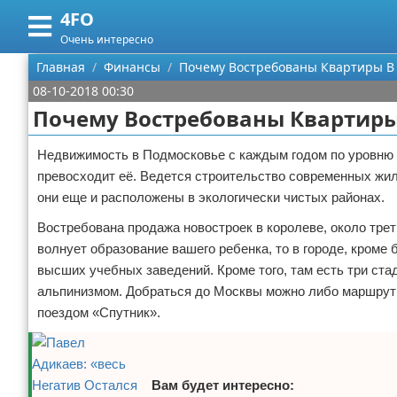
4FO
Меню
X
Очень интересно
Главная
Главная
Финансы
Почему Востребованы Квартиры В 
08-10-2018 00:30
Категории
Почему Востребованы Квартиры
Поиск
Медицина
Недвижимость в Подмосковье с каждым годом по уровню к
превосходит её. Ведется строительство современных жи
О проекте
Информационные технологии
они еще и расположены в экологически чистых районах.
Контакты
Финансы
Востребована продажа новостроек в королеве, около трет
волнует образование вашего ребенка, то в городе, кроме
Сотрудничество
Закон
высших учебных заведений. Кроме того, там есть три ст
альпинизмом. Добраться до Москвы можно либо маршрутн
Размещение рекламы
Психология
поездом «Спутник».
Для правообладателей
Спорт и фитнес
Условия предоставления информации
Красота
Вам будет интересно: