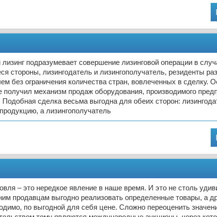
изинг подразумевает совершение лизинговой операции в случа
ся стороны, лизингодатель и лизингополучатель, резиденты ра
чем без ограничения количества стран, вовлеченных в сделку. 
е получил механизм продаж оборудования, производимого пред
 Подобная сделка весьма выгодна для обеих сторон: лизингода
продукцию, а лизингополучатель
овля – это нередкое явление в наше время. И это не столь удив
ним продавцам выгодно реализовать определенные товары, а др
ходимо, по выгодной для себя цене. Сложно переоценить значени
етельством тому являются международные аукционы, через кот