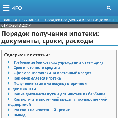
Меню
X
4FO
Главная
Главная
Финансы
Порядок получения ипотеки: документы
01-10-2018 20:14
Категории
Порядок получения ипотеки:
документы, сроки, расходы
Поиск
Медицина
О проекте
Информационные технологии
Содержание статьи:
Требования банковских учреждений к заемщику
Контакты
Финансы
Срок ипотечного кредита
Оформление заявки на ипотечный кредит
Сотрудничество
Закон
Как оформляется ипотека
Получение займа на покупку вторичной
Размещение рекламы
Психология
недвижимости
Какие документы нужны для ипотеки в Сбербанке
Как получить ипотечный кредит с государственной
Для правообладателей
Спорт и фитнес
поддержкой
Расходы на ипотечный кредит
Условия предоставления информации
Красота
Вывод