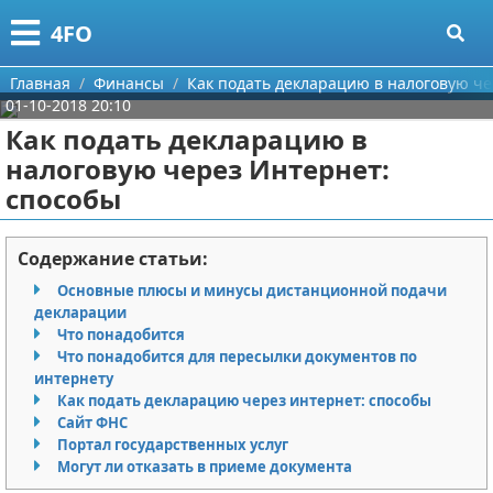
Меню
X
4FO
Главная
Главная
Финансы
Как подать декларацию в налоговую че
01-10-2018 20:10
Категории
Как подать декларацию в
налоговую через Интернет:
Поиск
Медицина
способы
О проекте
Информационные технологии
Содержание статьи:
Контакты
Финансы
Основные плюсы и минусы дистанционной подачи
декларации
Сотрудничество
Закон
Что понадобится
Что понадобится для пересылки документов по
Размещение рекламы
Психология
интернету
Как подать декларацию через интернет: способы
Для правообладателей
Спорт и фитнес
Сайт ФНС
Портал государственных услуг
Могут ли отказать в приеме документа
Условия предоставления информации
Красота