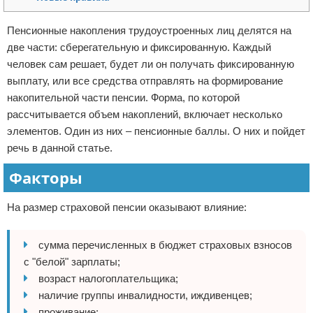
Отказ от ответственности
Кино и сериалы
Пенсионные накопления трудоустроенных лиц делятся на
две части: сберегательную и фиксированную. Каждый
Покупки
человек сам решает, будет ли он получать фиксированную
Мода и стиль
выплату, или все средства отправлять на формирование
накопительной части пенсии. Форма, по которой
рассчитывается объем накоплений, включает несколько
элементов. Один из них – пенсионные баллы. О них и пойдет
речь в данной статье.
Факторы
На размер страховой пенсии оказывают влияние:
сумма перечисленных в бюджет страховых взносов
с "белой" зарплаты;
возраст налогоплательщика;
наличие группы инвалидности, иждивенцев;
проживание;