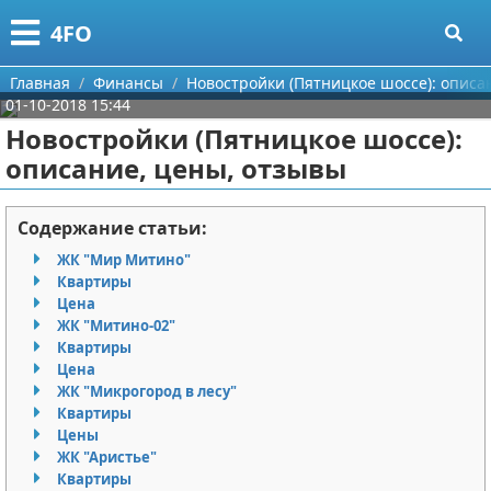
Меню
X
4FO
Главная
Главная
Финансы
Новостройки (Пятницкое шоссе): описа
01-10-2018 15:44
Категории
Новостройки (Пятницкое шоссе):
описание, цены, отзывы
Поиск
Медицина
О проекте
Информационные технологии
Содержание статьи:
ЖК "Мир Митино"
Контакты
Финансы
Квартиры
Цена
Сотрудничество
Закон
ЖК "Митино-02"
Квартиры
Размещение рекламы
Психология
Цена
ЖК "Микрогород в лесу"
Квартиры
Для правообладателей
Спорт и фитнес
Цены
ЖК "Аристье"
Условия предоставления информации
Красота
Квартиры