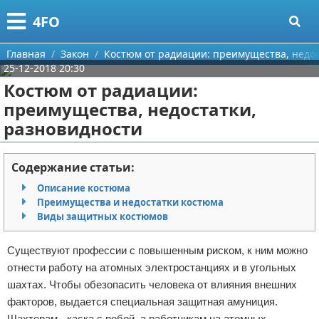
Меню
X
4FO
Главная
Главная
Закон
Костюм от радиации: преимущества, недос
25-12-2018 20:30
Категории
Костюм от радиации:
преимущества, недостатки,
Поиск
Медицина
разновидности
О проекте
Информационные технологии
Содержание статьи:
Контакты
Финансы
Описание костюма
Преимущества и недостатки костюма
Сотрудничество
Закон
Виды защитных костюмов
Размещение рекламы
Психология
Существуют профессии с повышенным риском, к ним можно
отнести работу на атомных электростанциях и в угольных
Для правообладателей
Спорт и фитнес
шахтах. Чтобы обезопасить человека от влияния внешних
факторов, выдается специальная защитная амуниция.
Условия предоставления информации
Красота
Шахтерам - каска с робой, а работникам на атомных