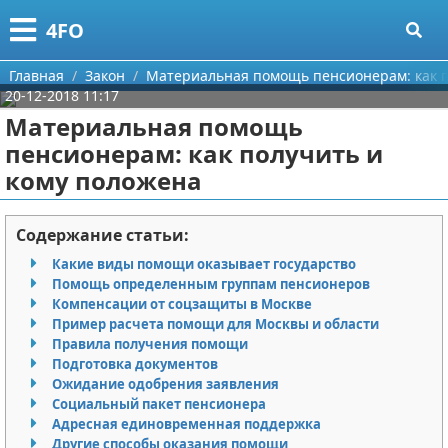
Меню
X
4FO
Главная
Главная
Закон
Материальная помощь пенсионерам: как п
20-12-2018 11:17
Категории
Материальная помощь
пенсионерам: как получить и
Поиск
Медицина
кому положена
О проекте
Информационные технологии
Содержание статьи:
Контакты
Финансы
Какие виды помощи оказывает государство
Помощь определенным группам пенсионеров
Сотрудничество
Закон
Компенсации от соцзащиты в Москве
Пример расчета помощи для Москвы и области
Размещение рекламы
Психология
Правила получения помощи
Подготовка документов
Для правообладателей
Спорт и фитнес
Ожидание одобрения заявления
Социальный пакет пенсионера
Адресная единовременная поддержка
Условия предоставления информации
Красота
Другие способы оказания помощи