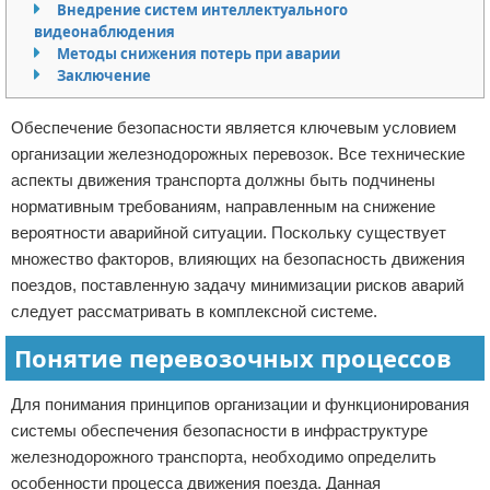
Внедрение систем интеллектуального
Отказ от ответственности
Кино и сериалы
видеонаблюдения
Методы снижения потерь при аварии
Заключение
Покупки
Мода и стиль
Обеспечение безопасности является ключевым условием
организации железнодорожных перевозок. Все технические
аспекты движения транспорта должны быть подчинены
нормативным требованиям, направленным на снижение
вероятности аварийной ситуации. Поскольку существует
множество факторов, влияющих на безопасность движения
поездов, поставленную задачу минимизации рисков аварий
следует рассматривать в комплексной системе.
Понятие перевозочных процессов
Для понимания принципов организации и функционирования
системы обеспечения безопасности в инфраструктуре
железнодорожного транспорта, необходимо определить
особенности процесса движения поезда. Данная