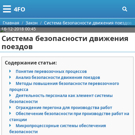
Меню
X
4FO
Главная
Главная
Закон
Система безопасности движения поездов
16-12-2018 00:45
Категории
Система безопасности движения
поездов
Поиск
Медицина
О проекте
Информационные технологии
Содержание статьи:
Понятие перевозочных процессов
Контакты
Финансы
Анализ безопасности движения поездов
Методы повышения безопасности перевозочного
Сотрудничество
Закон
процесса
Деятельность персонала как элемент системы
Размещение рекламы
Психология
безопасности
Ограждение перегона для производства работ
Обеспечение безопасности при производстве работ на
Для правообладателей
Спорт и фитнес
станции
Микропроцессорные системы обеспечения
Условия предоставления информации
Красота
безопасности