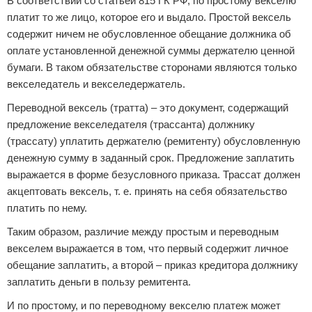
В соответствии со статьей 815 ГК РФ, по простому векселю
платит то же лицо, которое его и выдало. Простой вексель
содержит ничем не обусловленное обещание должника об
оплате установленной денежной суммы держателю ценной
бумаги. В таком обязательстве сторонами являются только
векселедатель и векселедержатель.
Переводной вексель (тратта) – это документ, содержащий
предложение векселедателя (трассанта) должнику
(трассату) уплатить держателю (ремитенту) обусловленную
денежную сумму в заданный срок. Предложение заплатить
выражается в форме безусловного приказа. Трассат должен
акцептовать вексель, т. е. принять на себя обязательство
платить по нему.
Таким образом, различие между простым и переводным
векселем выражается в том, что первый содержит личное
обещание заплатить, а второй – приказ кредитора должнику
заплатить деньги в пользу ремитента.
И по простому, и по переводному векселю платеж может