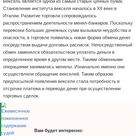
Вексель является одной из самый старых ценных бумаг.
Отказ от ответственности
Кино и сериалы
Становление института векселя началось в XII веке в
Италии. Развитие торговли сопровождалось
Покупки
распространением деятельности менял-банкиров. Поскольку
перевозки больших денежных сумм вызывали неудобства и
Мода и стиль
опасности, в торговле появилась новая форма обмена денег
посредством выдачи долговых расписок. Непосредственный
обмен заменялся обязательством уплатить деньги в
определенное время в другом месте. Такими обменными
операциями занимались менялы. Изначально именно они
осуществляли обращение векселей. Таким образом,
предпосылкой появления векселя стала потребность в
отсрочке платежа и переводе денег при осуществлении
торговых сделок.
Вам будет интересно: