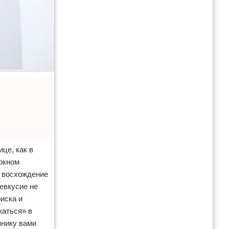
це, как в
 окном
е восхождение
левкусие не
иска и
жаться» в
ннику вами