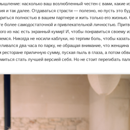
мышление: насколько ваш возлюбленный честен с вами, какие из
я и так далее. Отдаваться страсти — полезно, но пусть это бу
риться полностью в вашем партнере и жить только его жизнью.
ете более самодостаточной и привлекательной личностью. Прит
го из нас есть экранный кумир! И, чтобы понравиться своему и
емся. Никогда не носили каблуки, но терпим боль, чтобы казат
уливался два часа по парку, не обращая внимание, что женщина
м ресторане приличную сумму, пуская пыль в глаза, а потом об
емиться стать лучшей версией себя. Но не стоит перегибать палк