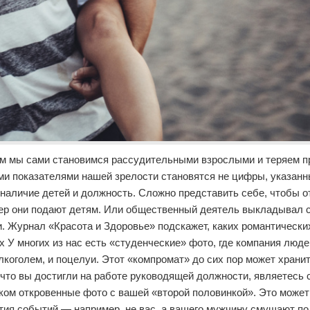
ором мы сами становимся рассудительными взрослыми и теряем п
ми показателями нашей зрелости становятся не цифры, указанн
 наличие детей и должность. Сложно представить себе, чтобы 
ример они подают детям. Или общественный деятель выкладывал
ции. Журнал «Красота и Здоровье» подскажет, каких романтически
 У многих из нас есть «студенческие» фото, где компания люде
лкоголем, и поцелуи. Этот «компромат» до сих пор может храни
, что вы достигли на работе руководящей должности, являетесь
ом откровенные фото с вашей «второй половинкой». Это может
ития событий — например, не вас, а вашего мужчину смущают п