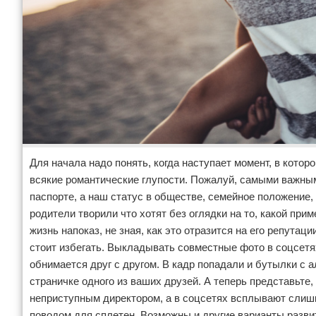
Для начала надо понять, когда наступает момент, в кот
всякие романтические глупости. Пожалуй, самыми важны
паспорте, а наш статус в обществе, семейное положение,
родители творили что хотят без оглядки на то, какой п
жизнь напоказ, не зная, как это отразится на его репута
стоит избегать. Выкладывать совместные фото в соцсетях
обнимается друг с другом. В кадр попадали и бутылки с а
страничке одного из ваших друзей. А теперь представьте
неприступным директором, а в соцсетях всплывают слишк
поводом для сплетен. Возможны и другие варианты разв