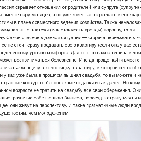
а пассия скрывает отношения от родителей или супруга (супруги)
 вместе пару месяцев, а он уже зовет вас переехать в его ква
стимы в плане совместного ведения хозяйства. Также немалов
оммунальные платежи (или стоимость аренды) поровну, то ли
ну. Самое опасное в данной ситуации — сгоряча переезжать к 
ее не стоит сразу продавать свою квартиру (если она у вас ест
ределенному уровню комфорта. Для кого-то важна тишина в дом
может восприниматься болезненно. Иногда проще найти вместе 
анивать» женщину в холостяцкую квартиру, в которой нет необ
и у вас уже была в прошлом пышная свадьба, то вы можете и н
, странные конкурсы, бесполезные подарки и так далее. Но кому-
анном возрасте не тратить на свадьбу все свои сбережения. Они
ние, развитие собственного бизнеса, переезд в страну мечты и
ее, они живут на перспективу. И такие прагматичные люди вряд
 душе гостям, чем молодоженам.