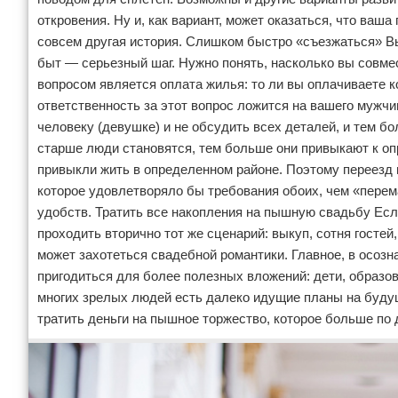
откровения. Ну и, как вариант, может оказаться, что ваш
совсем другая история. Слишком быстро «съезжаться» Вы
быт — серьезный шаг. Нужно понять, насколько вы совме
вопросом является оплата жилья: то ли вы оплачиваете к
ответственность за этот вопрос ложится на вашего мужчи
человеку (девушке) и не обсудить всех деталей, и тем бол
старше люди становятся, тем больше они привыкают к оп
привыкли жить в определенном районе. Поэтому переезд 
которое удовлетворяло бы требования обоих, чем «перем
удобств. Тратить все накопления на пышную свадьбу Есл
проходить вторично тот же сценарий: выкуп, сотня гостей
может захотеться свадебной романтики. Главное, в осозн
пригодиться для более полезных вложений: дети, образова
многих зрелых людей есть далеко идущие планы на будущ
тратить деньги на пышное торжество, которое больше по