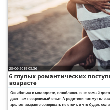
Отказ от ответственности
Кино и сериалы
Покупки
Мода и стиль
28-06-2019 05:56
6 глупых романтических поступ
возрасте
Ошибаться в молодости, влюбляясь в не самый досто
дает нам неоценимый опыт. А родители пожмут плечам
зрелом возрасте совершать не стоит, и что будет, есл