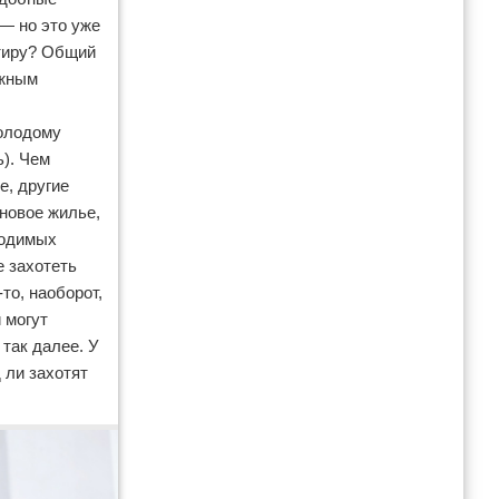
 — но это уже
ртиру? Общий
ажным
молодому
ь). Чем
е, другие
новое жилье,
ходимых
е захотеть
то, наоборот,
 могут
 так далее. У
 ли захотят