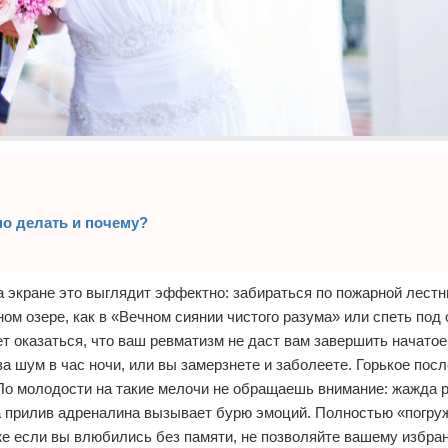
но делать и почему?
 экране это выглядит эффектно: забираться по пожарной лестни
м озере, как в «Вечном сиянии чистого разума» или спеть под
ет оказаться, что ваш ревматизм не даст вам завершить начато
за шум в час ночи, или вы замерзнете и заболеете. Горькое пос
По молодости на такие мелочи не обращаешь внимание: жажда р
а прилив адреналина вызывает бурю эмоций. Полностью «погру
даже если вы влюбились без памяти, не позволяйте вашему избра