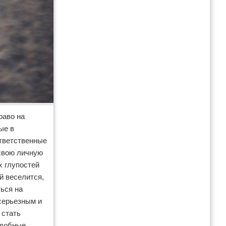
раво на
ые в
ответственные
 свою личную
х глупостей
й веселится,
ться на
 серьезным и
 стать
одобные