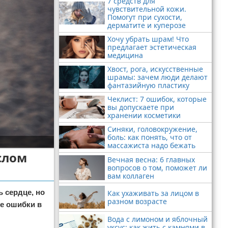
7 средств для
чувствительной кожи.
Помогут при сухости,
дерматите и куперозе
Хочу убрать шрам! Что
предлагает эстетическая
медицина
Хвост, рога, искусственные
шрамы: зачем люди делают
фантазийную пластику
Чеклист: 7 ошибок, которые
вы допускаете при
хранении косметики
Синяки, головокружение,
боль: как понять, что от
массажиста надо бежать
слом
Вечная весна: 6 главных
вопросов о том, поможет ли
вам коллаген
 сердце, но
Как ухаживать за лицом в
разном возрасте
ие ошибки в
Вода с лимоном и яблочный
уксус: как жить с камнями в