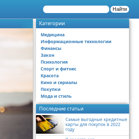
Найти
Категории
Медицина
Информационные технологии
Финансы
Закон
Психология
Спорт и фитнес
Красота
Кино и сериалы
Покупки
Мода и стиль
Последние статьи
Самые выгодные кредитные
карты для покупок в 2022
году