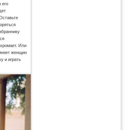
 его
дет
 Оставьте
воряться
збраннику
ься
 хромает. Или
виняет женщин
у и играть