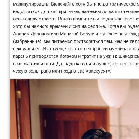
манипулировать. Включайте хотя бы иногда критическое 
недостатков для вас критичны, надежны ли ваши отношени
осознанная страсть. Важно помнить: вы не должны раство
хотя бы немного времени и сил на себя же. Тогда вы буд
Аленом Делоном или Моникой Белуччи Ну конечно у каждо
(избраннице), мы пытаемся притвориться тем, кем не явля
сексуальнее. И сетуем, что этот нехороший мужчина прог
парень притворяется богачом и тратит на ужин в шикарно
в меркантильности. Да, надо казаться лучше, точнее, стр
чужую роль, рано или поздно вас «раскусят».