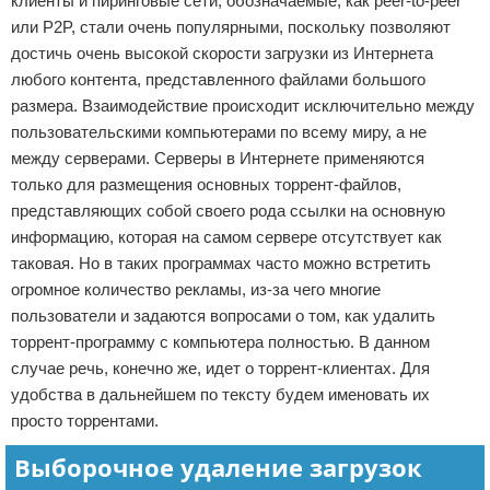
клиенты и пиринговые сети, обозначаемые, как peer-to-peer
Отказ от ответственности
Кино и сериалы
или P2P, стали очень популярными, поскольку позволяют
достичь очень высокой скорости загрузки из Интернета
Покупки
любого контента, представленного файлами большого
размера. Взаимодействие происходит исключительно между
Мода и стиль
пользовательскими компьютерами по всему миру, а не
между серверами. Серверы в Интернете применяются
только для размещения основных торрент-файлов,
представляющих собой своего рода ссылки на основную
информацию, которая на самом сервере отсутствует как
таковая. Но в таких программах часто можно встретить
огромное количество рекламы, из-за чего многие
пользователи и задаются вопросами о том, как удалить
торрент-программу с компьютера полностью. В данном
случае речь, конечно же, идет о торрент-клиентах. Для
удобства в дальнейшем по тексту будем именовать их
просто торрентами.
Выборочное удаление загрузок