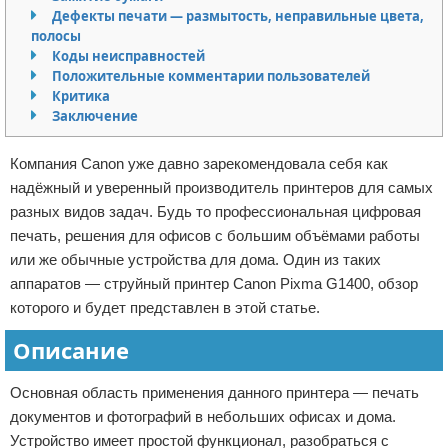
Дефекты печати — размытость, неправильные цвета,
Отказ от ответственности
Кино и сериалы
полосы
Коды неисправностей
Покупки
Положительные комментарии пользователей
Критика
Мода и стиль
Заключение
Компания Canon уже давно зарекомендовала себя как
надёжный и уверенный производитель принтеров для самых
разных видов задач. Будь то профессиональная цифровая
печать, решения для офисов с большим объёмами работы
или же обычные устройства для дома. Один из таких
аппаратов — струйный принтер Canon Pixma G1400, обзор
которого и будет представлен в этой статье.
Описание
Основная область применения данного принтера — печать
документов и фотографий в небольших офисах и дома.
Устройство имеет простой функционал, разобраться с