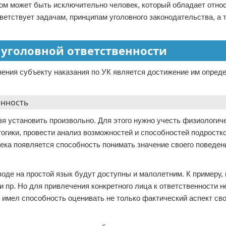
ктом может быть исключительно человек, который обладает отно
ветствует задачам, принципам уголовного законодательства, а 
е уголовной ответственности
ения субъекту наказания по УК является достижение им опред
я установить произвольно. Для этого нужно учесть физиологич
огики, провести анализ возможностей и способностей подростко
века появляется способность понимать значение своего поведен
воде на простой язык будут доступны и малолетним. К примеру, 
 и пр. Но для привлечения конкретного лица к ответственности 
имел способность оценивать не только фактический аспект сво