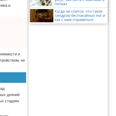
почках
ника и
Когда не спится: что такое
синдром беспокойных ног и
как с ним справиться
еняемости и
тройством, не
над
ных деяний
ых стадиях
рочие