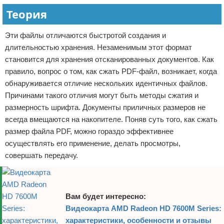
Теория
Отказ от ответственности
Кино и сериалы
Покупки
Эти файлы отличаются быстротой создания и
длительностью хранения. Незаменимым этот формат
Мода и стиль
становится для хранения отсканированных документов. Как
правило, вопрос о том, как сжать PDF-файл, возникает, когда
обнаруживается отличие нескольких идентичных файлов.
Причинами такого отличия могут быть методы сжатия и
размерность шрифта. Документы приличных размеров не
всегда вмещаются на накопителе. Поняв суть того, как сжать
размер файла PDF, можно гораздо эффективнее
осуществлять его применение, делать просмотры,
совершать передачу.
Вам будет интересно:
Видеокарта AMD Radeon HD 7600M Series:
характеристики, особенности и отзывы