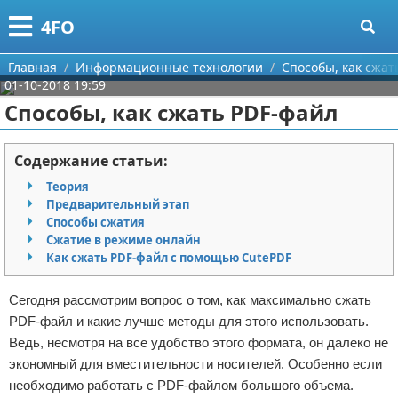
Меню
X
4FO
Главная
Главная
Информационные технологии
Способы, как сжат
01-10-2018 19:59
Категории
Способы, как сжать PDF-файл
Поиск
Медицина
Содержание статьи:
О проекте
Информационные технологии
Теория
Предварительный этап
Контакты
Финансы
Способы сжатия
Сжатие в режиме онлайн
Как сжать PDF-файл с помощью CutePDF
Сотрудничество
Закон
Размещение рекламы
Психология
Сегодня рассмотрим вопрос о том, как максимально сжать
PDF-файл и какие лучше методы для этого использовать.
Для правообладателей
Спорт и фитнес
Ведь, несмотря на все удобство этого формата, он далеко не
экономный для вместительности носителей. Особенно если
Условия предоставления информации
Красота
необходимо работать с PDF-файлом большого объема.